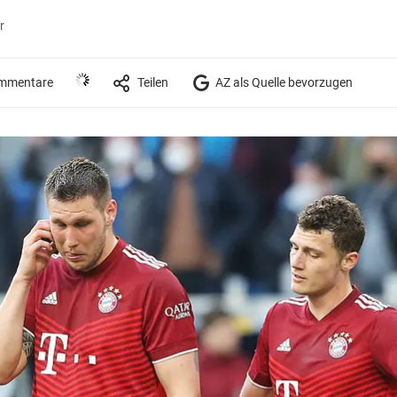
r
mmentare
Teilen
AZ als Quelle bevorzugen