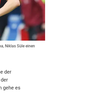
a, Niklas Süle einen
te der
 der
en gehe es