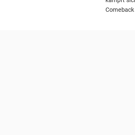
kämpft sic
Comeback 