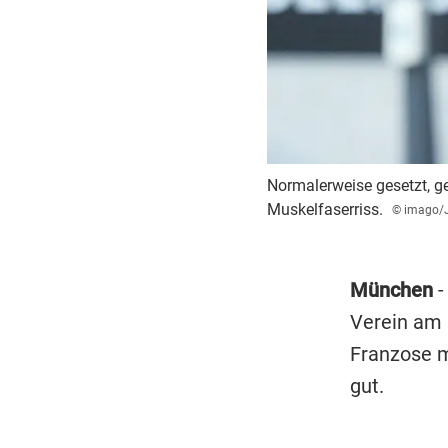
Normalerweise gesetzt, ge
Muskelfaserriss.
© imago/
München
-
Verein am 
Franzose m
gut.