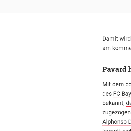
Damit wird
am kommend
Pavard h
Mit dem co
des
FC Bay
bekannt,
d
zugezogen
Alphonso 