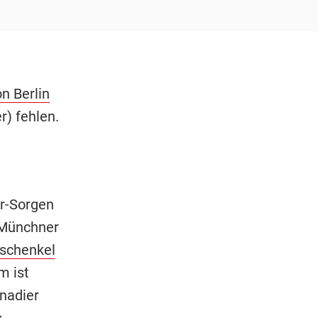
n Berlin
) fehlen.
hr-Sorgen
 Münchner
rschenkel
m ist
anadier