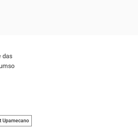
e das
umso
t Upamecano