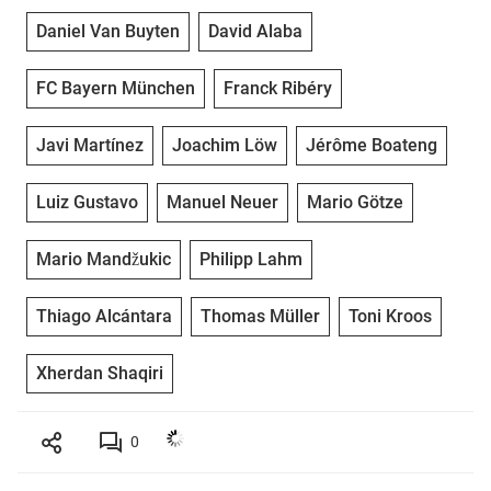
Daniel Van Buyten
David Alaba
FC Bayern München
Franck Ribéry
Javi Martínez
Joachim Löw
Jérôme Boateng
Luiz Gustavo
Manuel Neuer
Mario Götze
Mario Mandžukic
Philipp Lahm
Thiago Alcántara
Thomas Müller
Toni Kroos
Xherdan Shaqiri
0