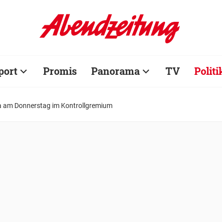
port
Promis
Panorama
TV
Politi
la am Donnerstag im Kontrollgremium