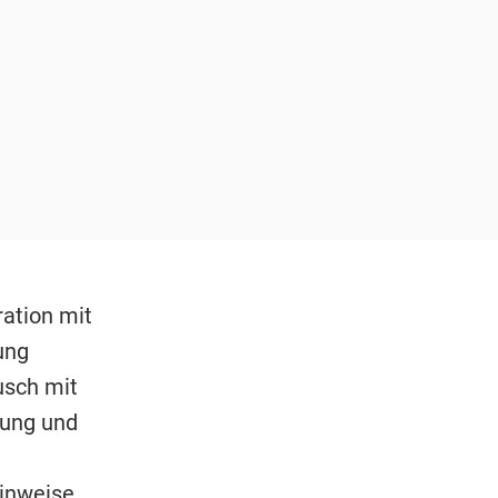
ration mit
ung
usch mit
rung und
Hinweise