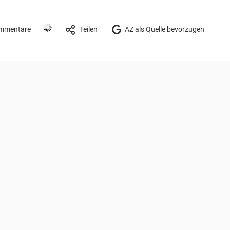
mmentare
Teilen
AZ als Quelle bevorzugen