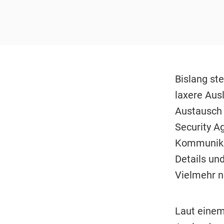
Bislang st
laxere Aus
Austausch 
Security A
Kommunikat
Details un
Vielmehr n
Laut einem