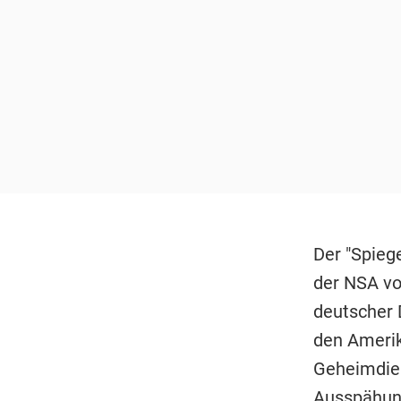
Der "Spieg
der NSA vo
deutscher 
den Amerik
Geheimdien
Ausspähung