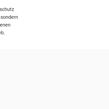
schutz
 sondern
denen
eb.