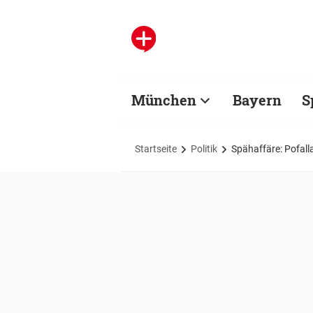
München
Bayern
S
Startseite
Politik
Spähaffäre: Pofal