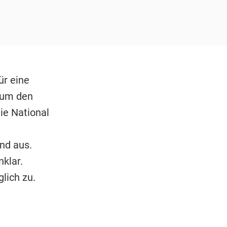
ür eine
 um den
ie National
nd aus.
klar.
lich zu.