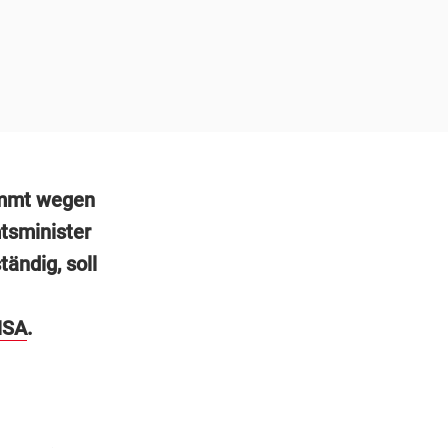
mt wegen
tsminister
tändig, soll
NSA
.