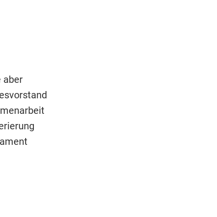
 aber
esvorstand
mmenarbeit
erierung
rlament