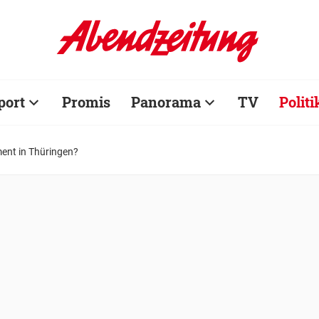
port
Promis
Panorama
TV
Politi
ment in Thüringen?