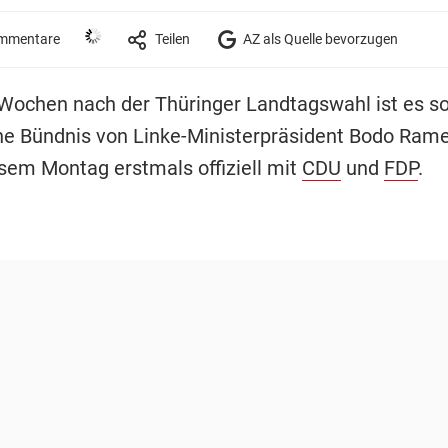
mmentare
Teilen
AZ als Quelle bevorzugen
f Wochen nach der Thüringer Landtagswahl ist es so
üne Bündnis von Linke-Ministerpräsident Bodo Ramel
esem Montag erstmals offiziell mit
CDU
und
FDP
.