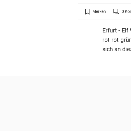
Merken
0
Ko
Erfurt - El
rot-rot-gr
sich an di