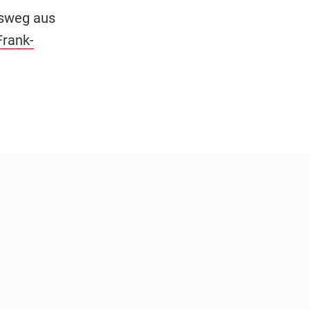
usweg aus
Frank-