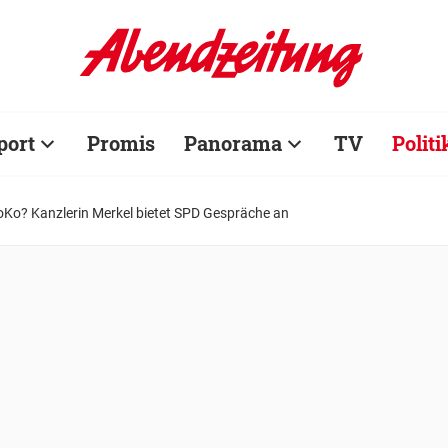
port
Promis
Panorama
TV
Politi
oKo? Kanzlerin Merkel bietet SPD Gespräche an