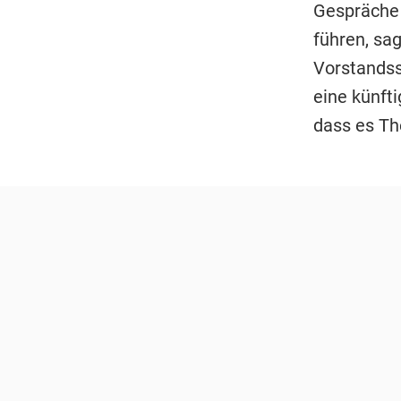
Gespräche 
führen, sa
Vorstandss
eine künfti
dass es The