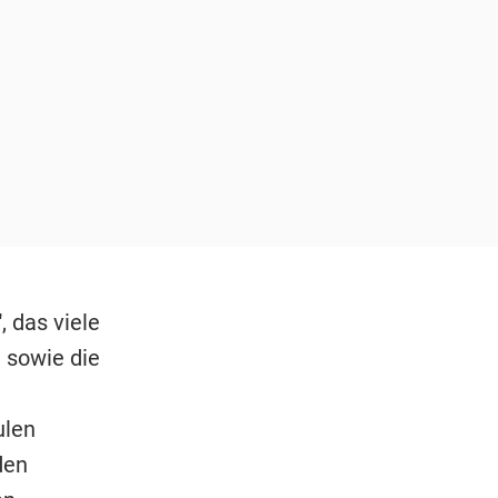
 das viele
 sowie die
ulen
den