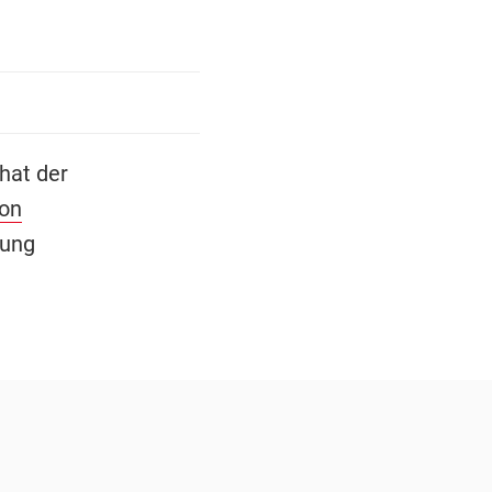
hat der
ion
rung