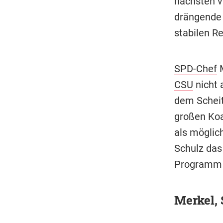
nächsten v
drängende 
stabilen Re
SPD-Chef
M
CSU
nicht 
dem Scheit
großen Koa
als möglich
Schulz das
Programm g
Merkel, 