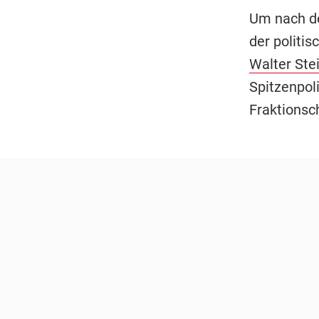
Um nach d
der politi
Walter Ste
Spitzenpol
Fraktionsc