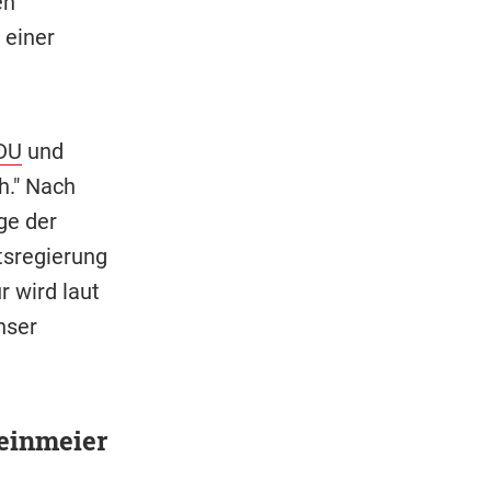
en
 einer
DU
und
h." Nach
ge der
tsregierung
r wird laut
nser
teinmeier