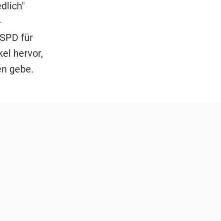
dlich"
-
 SPD für
el hervor,
en gebe.