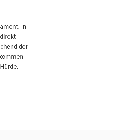
ament. In
direkt
echend der
zu kommen
-Hürde.