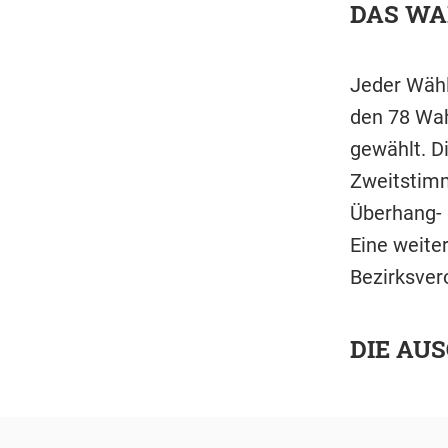
DAS WA
Jeder Wähl
den 78 Wah
gewählt. D
Zweitstimm
Überhang- 
Eine weite
Bezirksve
DIE AU