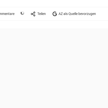
mmentare
Teilen
AZ als Quelle bevorzugen