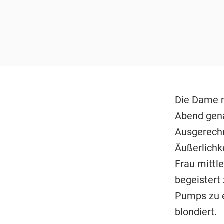
Die Dame m
Abend gena
Ausgerechn
Äußerlichke
Frau mittl
begeistert 
Pumps zu e
blondiert.