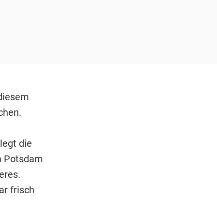
diesem
chen.
legt die
in Potsdam
eres.
r frisch