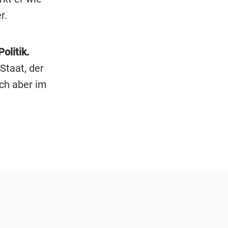
r.
olitik.
Staat, der
ich aber im