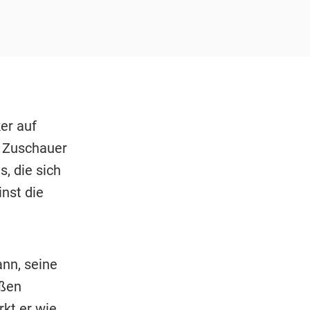
er auf
en Zuschauer
, die sich
nst die
nn, seine
ißen
kt er wie