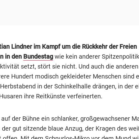
tian Lindner im Kampf um die Rückkehr der Freien
n in den
Bundestag
wie kein anderer Spitzenpolitik
ktivität setzt, stört sie nicht. Und auch die ander
rere Hundert modisch gekleideter Menschen sind es
Herbstabend in der Schinkelhalle drängen, in der ei
Husaren ihre Reitkünste verfeinerten.
t auf der Bühne ein schlanker, großgewachsener Ma
t der gut sitzende blaue Anzug, der Kragen des we
 offen. Mit dem Schnurlos-Mikro vor dem Mund wir