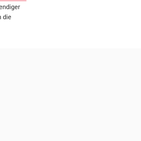
bendiger
 die