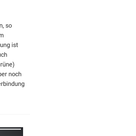
, so
im
ung ist
uch
Grüne)
ber noch
verbindung