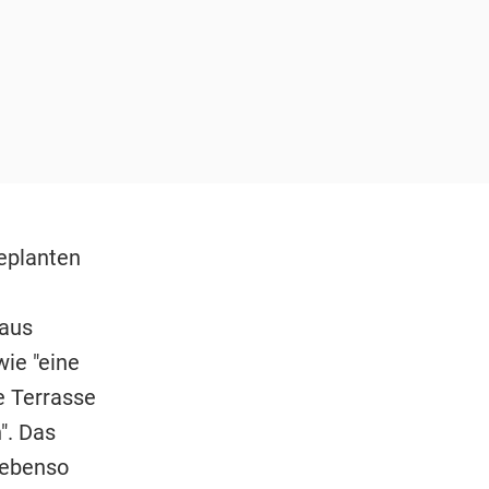
geplanten
 aus
wie "eine
he Terrasse
". Das
 ebenso