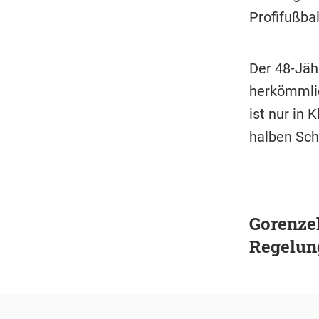
Profifußba
Der 48-Jäh
herkömmlic
ist nur in 
halben Sch
Gorenzel
Regelun