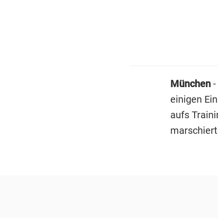
München
-
einigen Ei
aufs Train
marschiert