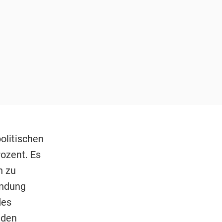
olitischen
ozent. Es
n zu
endung
des
 den