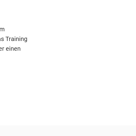
em
s Training
er einen