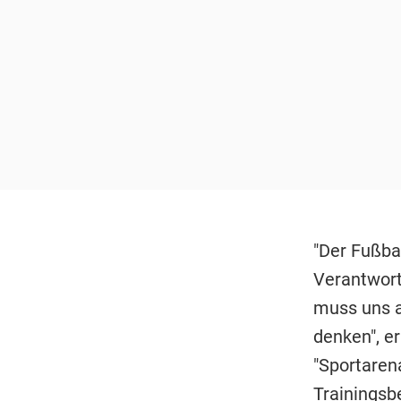
"Der Fußba
Verantwort
muss uns a
denken", e
"Sportarena
Trainingsbe