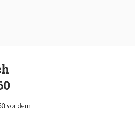
ch
60
60 vor dem
.