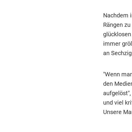
Nachdem im
Rängen zu 
glücklosen
immer größ
an Sechzig
"Wenn man 
den Medien
aufgelöst",
und viel kr
Unsere Man