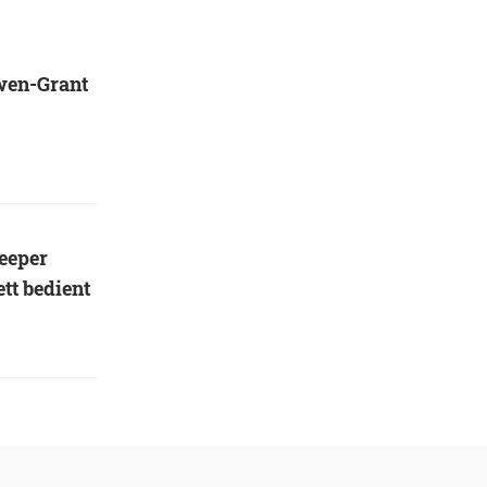
wen-Grant
eeper
tt bedient