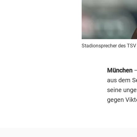
Stadionsprecher des TSV
München
–
aus dem S
seine ung
gegen Vikto