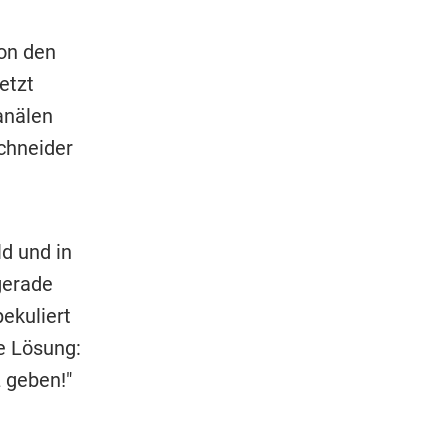
on den
etzt
anälen
chneider
d und in
gerade
pekuliert
ne Lösung:
 geben!"