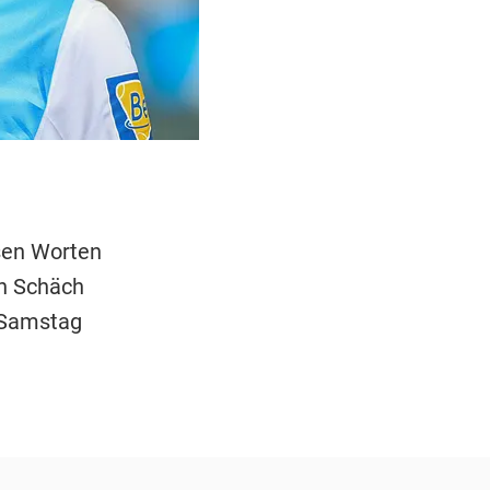
esen Worten
n Schäch
 Samstag