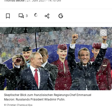
Thomas Becker
|
21. Juni 2021 - 14:10 Uhr
3
Skeptischer Blick zum französischen Regierungs-Chef Emmanuel
Macron: Russlands Präsident Wladimir Putin.
© Christian Charisius/dpa