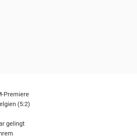
M-Premiere
lgien (5:2)
ar gelingt
ihrem