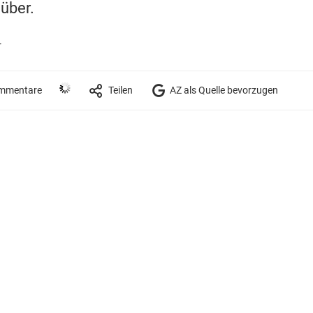
über.
r
mmentare
Teilen
AZ als Quelle bevorzugen