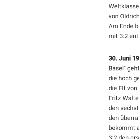
Weltklasse
von Oldric
Am Ende ble
mit 3:2 en
30. Juni 19
Basel" geh
die hoch g
die Elf vo
Fritz Walt
den sechst
den überra
bekommt au
3:2 den ers