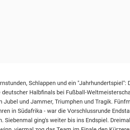
rnstunden, Schlappen und ein "Jahrhundertspiel": 
 deutscher Halbfinals bei Fußball-Weltmeisterscha
n Jubel und Jammer, Triumphen und Tragik. Fünfma
hren in Südafrika - war die Vorschlussrunde Endstat
. Siebenmal ging's weiter bis ins Endspiel. Dreima
ewinn, viermal zog das Team im Finale den Kürzer