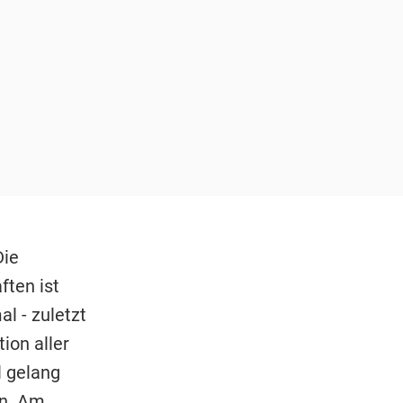
Die
ften ist
l - zuletzt
ion aller
l gelang
en. Am