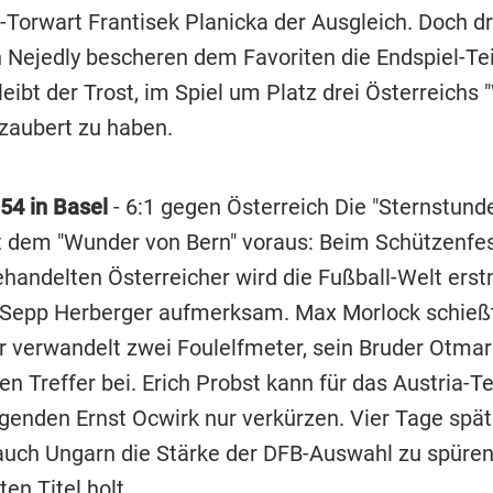
-Torwart Frantisek Planicka der Ausgleich. Doch dr
h Nejedly bescheren dem Favoriten die Endspiel-Te
ibt der Trost, im Spiel um Platz drei Österreichs 
tzaubert zu haben.
54 in Basel
- 6:1 gegen Österreich Die "Sternstund
t dem "Wunder von Bern" voraus: Beim Schützenfe
ehandelten Österreicher wird die Fußball-Welt erst
n Sepp Herberger aufmerksam. Max Morlock schießt 
er verwandelt zwei Foulelfmeter, sein Bruder Otmar
en Treffer bei. Erich Probst kann für das Austria-
genden Ernst Ocwirk nur verkürzen. Vier Tage spät
ch Ungarn die Stärke der DFB-Auswahl zu spüren,
ten Titel holt.