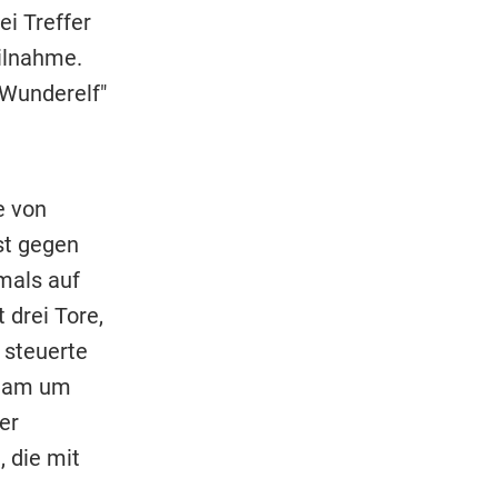
ei Treffer
ilnahme.
"Wunderelf"
e von
st gegen
mals auf
drei Tore,
 steuerte
Team um
er
 die mit