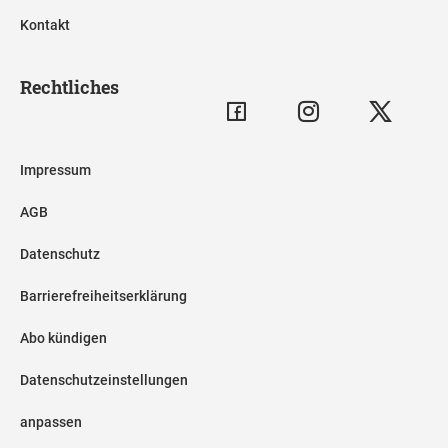
Kontakt
Rechtliches
Impressum
AGB
Datenschutz
Barrierefreiheitserklärung
Abo kündigen
Datenschutzeinstellungen
anpassen