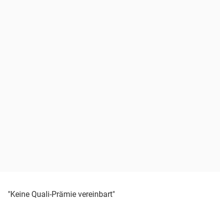
"Keine Quali-Prämie vereinbart"