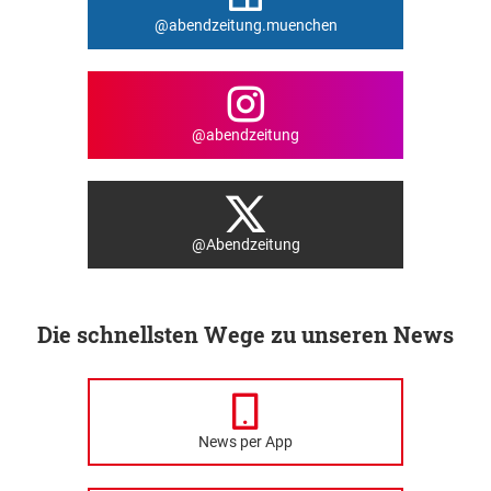
@abendzeitung.muenchen
@abendzeitung
@Abendzeitung
Die schnellsten Wege zu unseren News
News per App