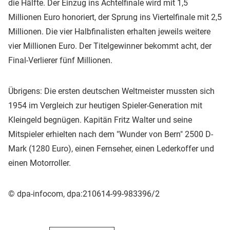
die Hälfte. Der Einzug ins Achtelfinale wird mit 1,5
Millionen Euro honoriert, der Sprung ins Viertelfinale mit 2,5
Millionen. Die vier Halbfinalisten erhalten jeweils weitere
vier Millionen Euro. Der Titelgewinner bekommt acht, der
Final-Verlierer fünf Millionen.
Übrigens: Die ersten deutschen Weltmeister mussten sich
1954 im Vergleich zur heutigen Spieler-Generation mit
Kleingeld begnügen. Kapitän Fritz Walter und seine
Mitspieler erhielten nach dem "Wunder von Bern" 2500 D-
Mark (1280 Euro), einen Fernseher, einen Lederkoffer und
einen Motorroller.
© dpa-infocom, dpa:210614-99-983396/2