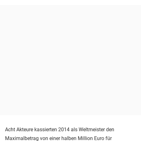
Acht Akteure kassierten 2014 als Weltmeister den
Maximalbetrag von einer halben Million Euro für