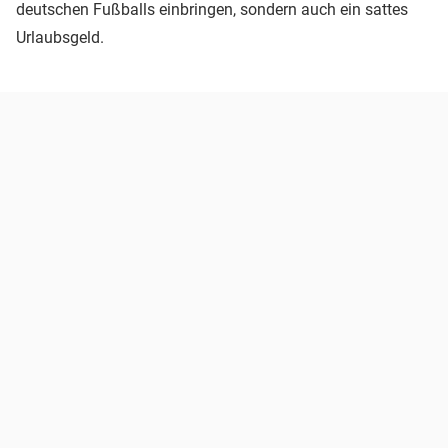
deutschen Fußballs einbringen, sondern auch ein sattes
Urlaubsgeld.