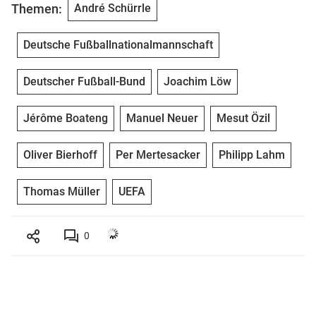
Themen:
André Schürrle
Deutsche Fußballnationalmannschaft
Deutscher Fußball-Bund
Joachim Löw
Jérôme Boateng
Manuel Neuer
Mesut Özil
Oliver Bierhoff
Per Mertesacker
Philipp Lahm
Thomas Müller
UEFA
0