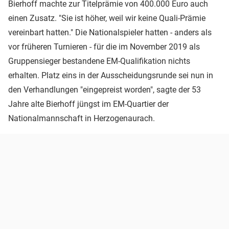
Bierhoff machte zur Titelprämie von 400.000 Euro auch
einen Zusatz. "Sie ist höher, weil wir keine Quali-Prämie
vereinbart hatten." Die Nationalspieler hatten - anders als
vor früheren Turnieren - für die im November 2019 als
Gruppensieger bestandene EM-Qualifikation nichts
erhalten. Platz eins in der Ausscheidungsrunde sei nun in
den Verhandlungen "eingepreist worden", sagte der 53
Jahre alte Bierhoff jüngst im EM-Quartier der
Nationalmannschaft in Herzogenaurach.