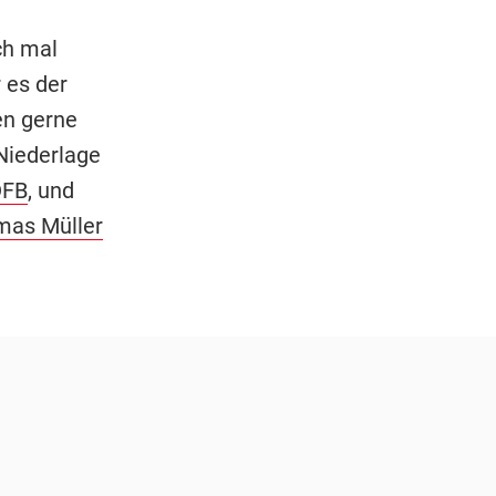
ch mal
 es der
en gerne
 Niederlage
DFB
, und
as Müller