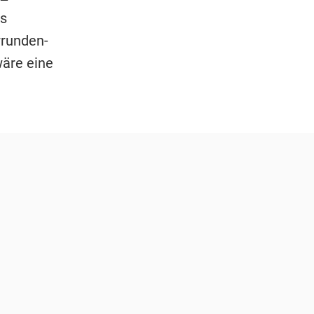
ts
orrunden-
wäre eine