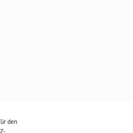
für den
Z-