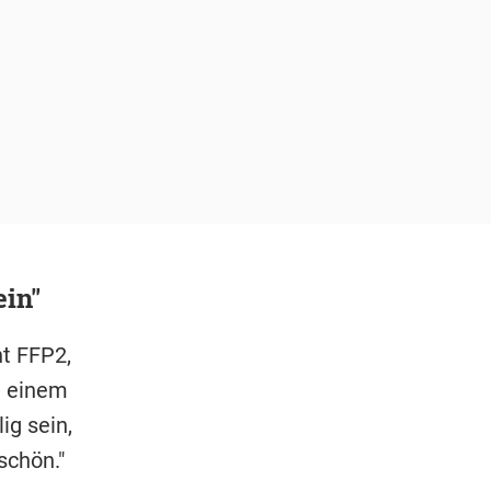
ein"
t FFP2,
n einem
ig sein,
 schön."