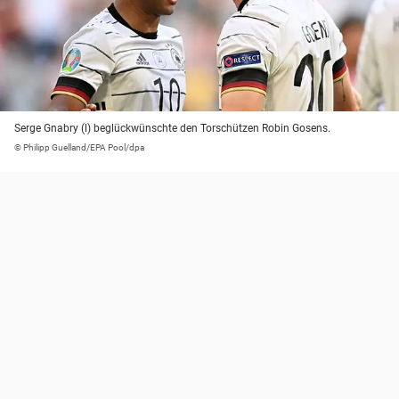
Serge Gnabry (l) beglückwünschte den Torschützen Robin Gosens.
© Philipp Guelland/EPA Pool/dpa