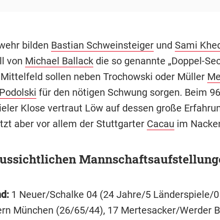
wehr bilden
Bastian Schweinsteiger
und
Sami Khed
ll von
Michael Ballack
die so genannte „Doppel-Sec
 Mittelfeld sollen neben Trochowski oder Müller
Me
Podolski
für den nötigen Schwung sorgen. Beim 9
ieler Klose vertraut Löw auf dessen große Erfahru
tzt aber vor allem der Stuttgarter
Cacau
im Nacke
aussichtlichen Mannschaftsaufstellung
nd:
1 Neuer/Schalke 04 (24 Jahre/5 Länderspiele/0
rn München (26/65/44), 17 Mertesacker/Werder 