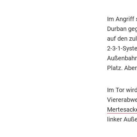
Im Angriff
Durban geg
auf den z
2-3-1-Syst
Außenbahn.
Platz. Abe
Im Tor wir
Viererabwe
Mertesack
linker Auß