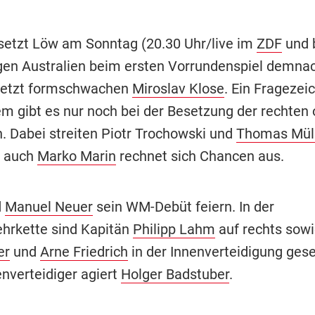
 setzt Löw am Sonntag (20.30 Uhr/live im
ZDF
und b
en Australien beim ersten Vorrundenspiel demnac
uletzt formschwachen
Miroslav Klose
. Ein Fragezei
em gibt es nur noch bei der Besetzung der rechten 
 Dabei streiten Piotr Trochowski und
Thomas Mül
r auch
Marko Marin
rechnet sich Chancen aus.
d
Manuel Neuer
sein WM-Debüt feiern. In der
hrkette sind Kapitän
Philipp Lahm
auf rechts sow
er
und
Arne Friedrich
in der Innenverteidigung gese
enverteidiger agiert
Holger Badstuber
.