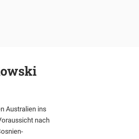
howski
 Australien ins
Voraussicht nach
Bosnien-