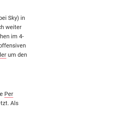
ei Sky) in
h weiter
chen im 4-
offensiven
ler
um den
ie
Per
tzt. Als