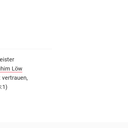
eister
chim Löw
 vertrauen,
:1)