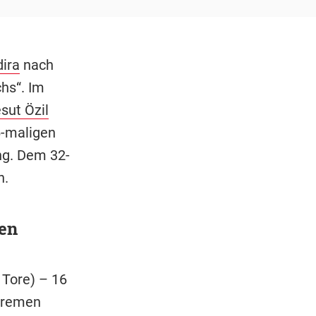
ira
nach
hs“. Im
sut Özil
6-maligen
ng. Dem 32-
n.
en
 Tore) – 16
Bremen