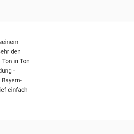
 seinem
sehr den
 Ton in Ton
dung -
r Bayern-
ief einfach