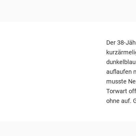
Der 38-Jäh
kurzärmelig
dunkelblau
auflaufen m
musste Neu
Torwart of
ohne auf. 