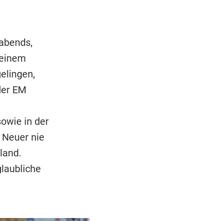
gabends,
seinem
elingen,
der EM
owie in der
 Neuer nie
land.
glaubliche