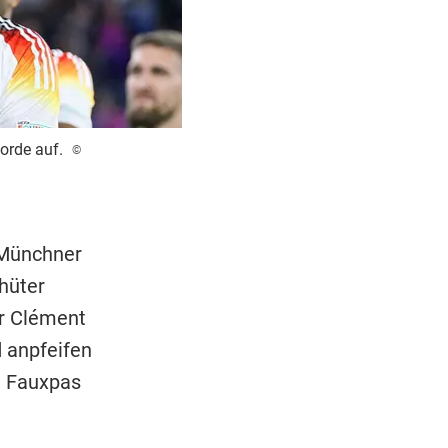
orde auf.
©
r Münchner
hüter
er Clément
 anpfeifen
n Fauxpas