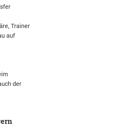
sfer
re, Trainer
au auf
eim
auch der
gern