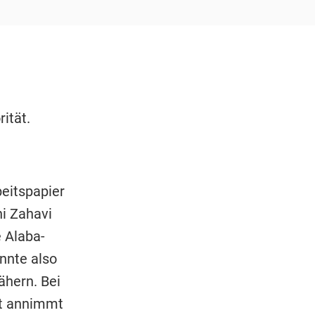
ität.
beitspapier
ni Zahavi
e Alaba-
nnte also
ähern. Bei
ot annimmt