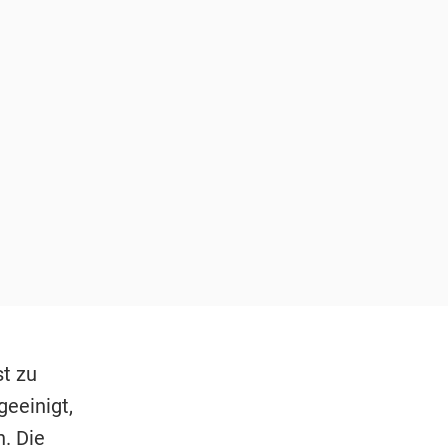
t zu
eeinigt,
n. Die