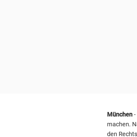
München
-
machen. Na
den Rechtsv