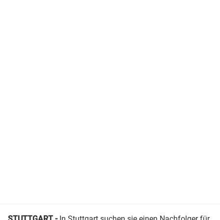
STUTTGART -
In Stuttgart suchen sie einen Nachfolger für