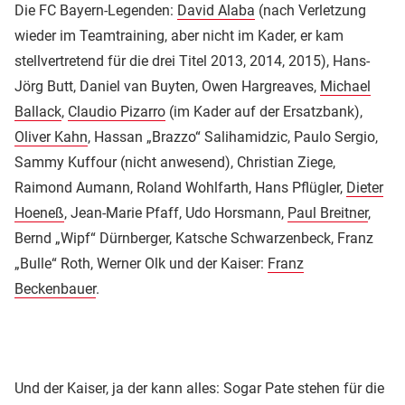
Die FC Bayern-Legenden:
David Alaba
(nach Verletzung
wieder im Teamtraining, aber nicht im Kader, er kam
stellvertretend für die drei Titel 2013, 2014, 2015), Hans-
Jörg Butt, Daniel van Buyten, Owen Hargreaves,
Michael
Ballack
,
Claudio Pizarro
(im Kader auf der Ersatzbank),
Oliver Kahn
, Hassan „Brazzo“ Salihamidzic, Paulo Sergio,
Sammy Kuffour (nicht anwesend), Christian Ziege,
Raimond Aumann, Roland Wohlfarth, Hans Pflügler,
Dieter
Hoeneß
, Jean-Marie Pfaff, Udo Horsmann,
Paul Breitner
,
Bernd „Wipf“ Dürnberger, Katsche Schwarzenbeck, Franz
„Bulle“ Roth, Werner Olk und der Kaiser:
Franz
Beckenbauer
.
Und der Kaiser, ja der kann alles: Sogar Pate stehen für die