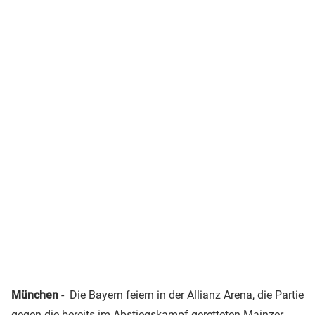
München
- Die Bayern feiern in der Allianz Arena, die Partie
gegen die bereits im Abstiegskampf geretteten Mainzer