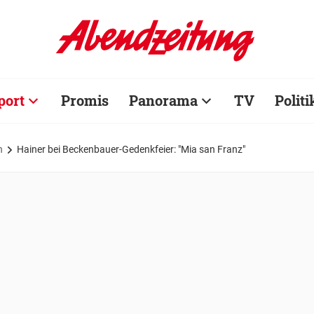
port
Promis
Panorama
TV
Politi
n
Hainer bei Beckenbauer-Gedenkfeier: "Mia san Franz"