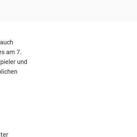
 auch
es am 7.
pieler und
lichen
ter