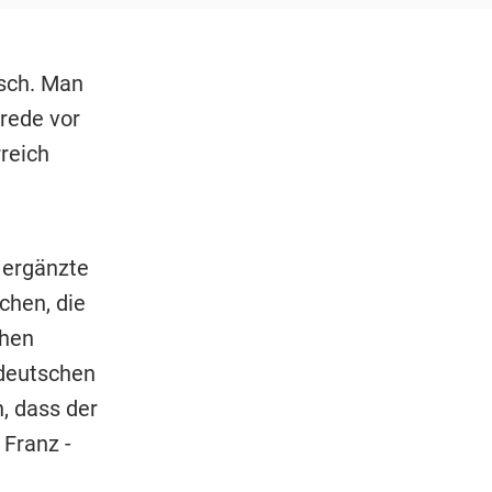
nsch. Man
rede vor
reich
 ergänzte
chen, die
chen
 deutschen
, dass der
 Franz -