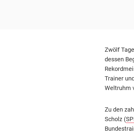
Zwölf Tag
dessen Beg
Rekordmeis
Trainer un
Weltruhm v
Zu den zah
Scholz (
SP
Bundestra