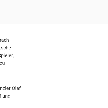
nach
tsche
pieler,
 zu
nzler Olaf
f und