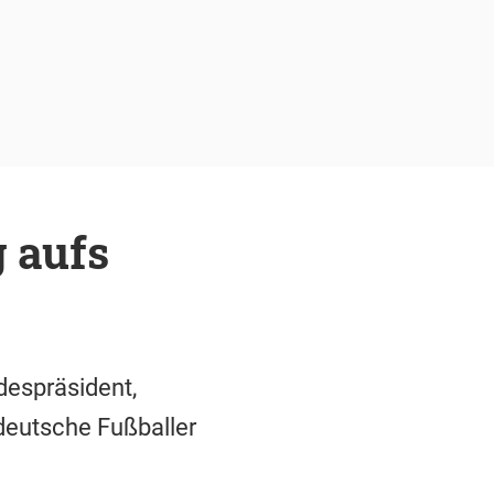
 aufs
despräsident,
deutsche Fußballer