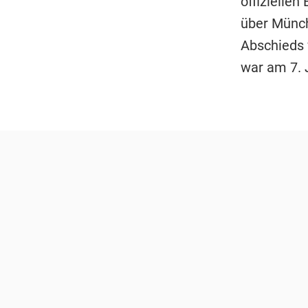
offizielle
über Münch
Abschieds 
war am 7. 