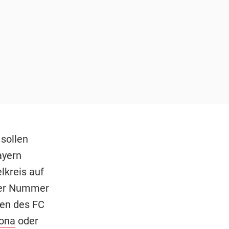
 sollen
ayern
lkreis auf
 der Nummer
ben des FC
ona
oder