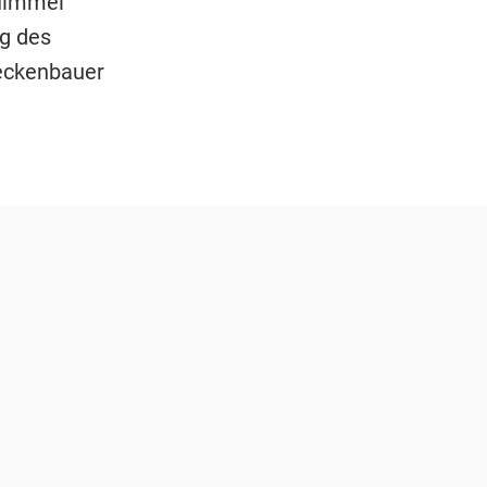
 Himmel
g des
Beckenbauer