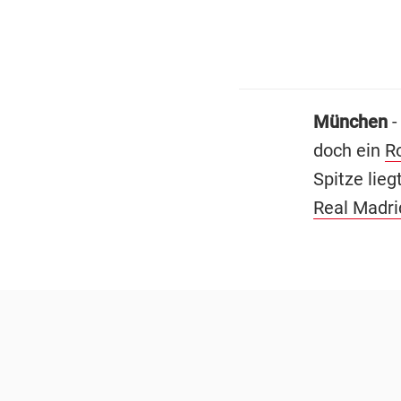
München
-
doch ein
R
Spitze lie
Real Madri