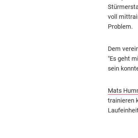
Stürmersta
voll mittra
Problem.
Dem verei
"Es geht mi
sein konnte.
Mats Hum
trainieren
Laufeinheit