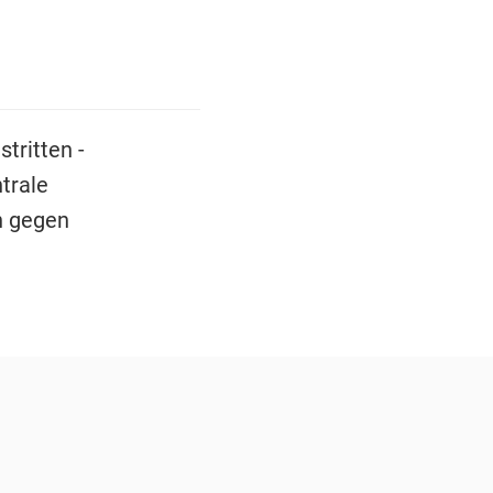
tritten -
ntrale
n gegen