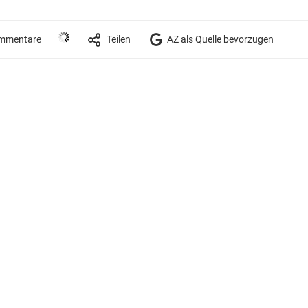
mmentare
Teilen
AZ als Quelle bevorzugen