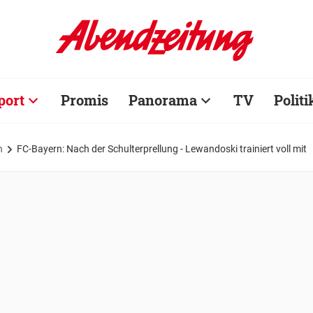
port
Promis
Panorama
TV
Politi
n
FC-Bayern: Nach der Schulterprellung - Lewandoski trainiert voll mit