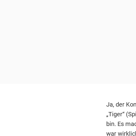
Ja, der Kon
„Tiger“ (S
bin. Es ma
war wirklic