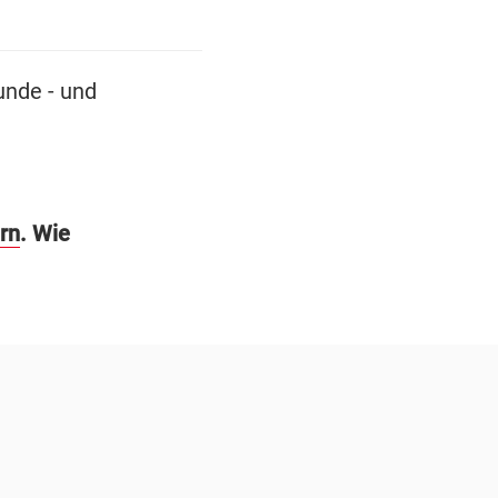
unde - und
rn
. Wie