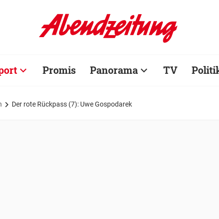
port
Promis
Panorama
TV
Politi
n
Der rote Rückpass (7): Uwe Gospodarek