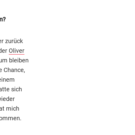
n?
r zurück
 der
Oliver
hum bleiben
ie Chance,
 einem
tte sich
wieder
hat mich
ekommen.