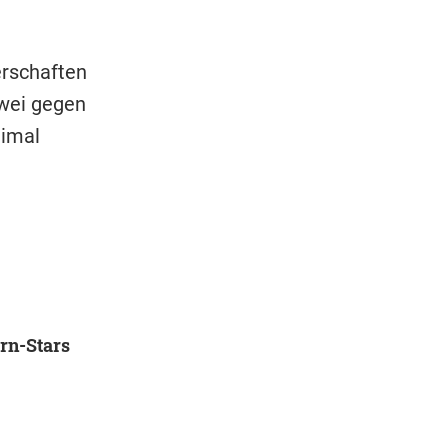
erschaften
zwei gegen
eimal
rn-Stars