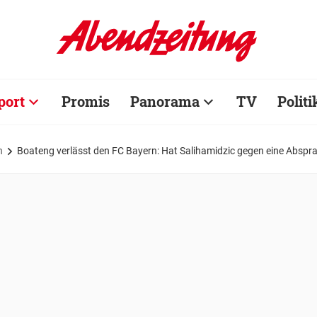
port
Promis
Panorama
TV
Politi
n
Boateng verlässt den FC Bayern: Hat Salihamidzic gegen eine Abspr