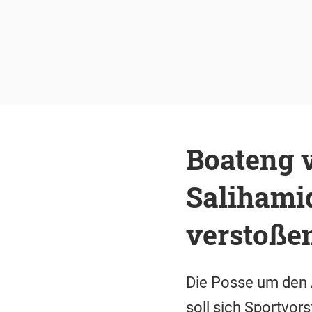
Boateng v
Salihami
verstoße
Die Posse um den 
soll sich Sportvor