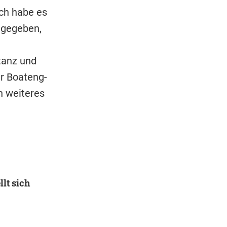
ach habe es
 gegeben,
tanz und
er Boateng-
n weiteres
llt sich