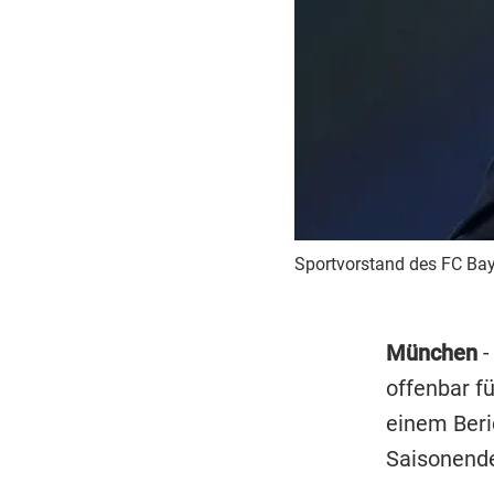
Sportvorstand des FC Bay
München
-
offenbar f
einem Beric
Saisonende