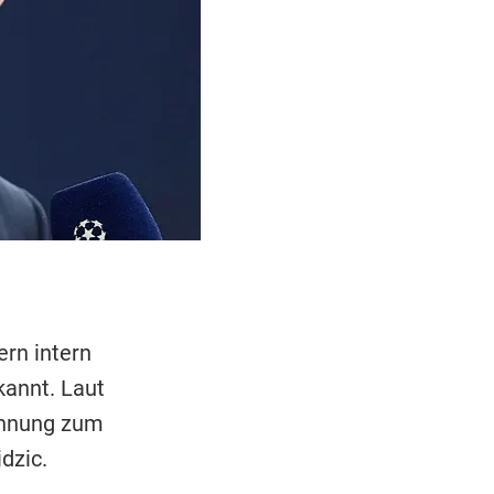
rn intern
kannt. Laut
ennung zum
dzic.