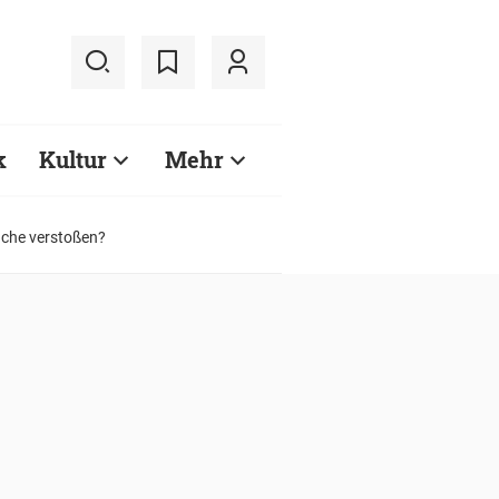
k
Kultur
Mehr
ache verstoßen?