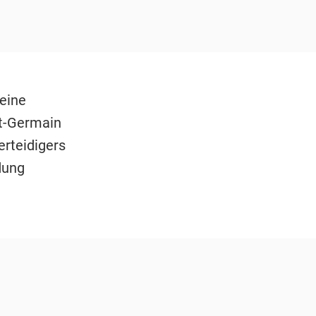
eine
nt-Germain
erteidigers
dung