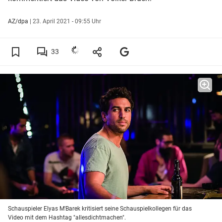
AZ/dpa
|
23. April 2021 - 09:55 Uhr
33
Schauspieler Elyas M'Barek kritisiert seine Schauspielkollegen für das
Video mit dem Hashtag "allesdichtmachen".