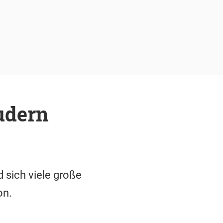
udern
 sich viele große
on.