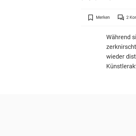
Merken
2
Ko
Während si
zerknirsc
wieder dist
Künstlerak