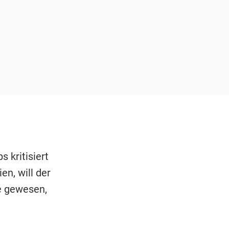
 kritisiert
en, will der
de gewesen,