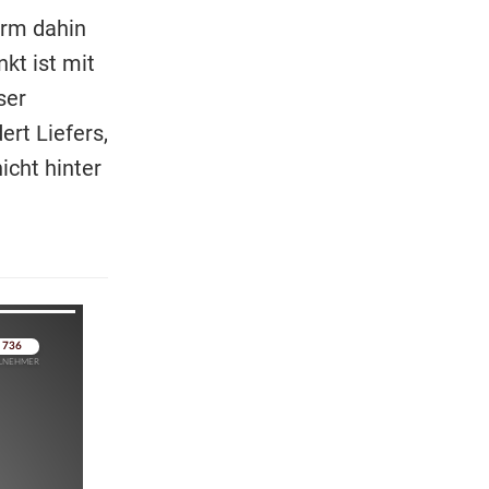
arm dahin
kt ist mit
ser
rt Liefers,
icht hinter
pringen