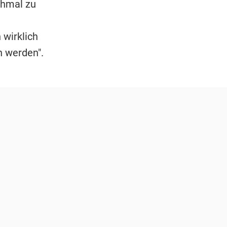
chmal zu
 wirklich
n werden".