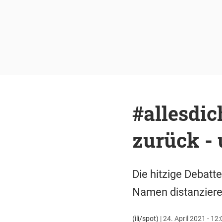
#allesdic
zurück - 
Die hitzige Debatt
Namen distanzieren
(ili/spot)
|
24. April 2021 - 12