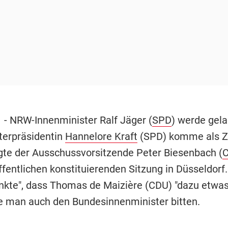
f
-
NRW-Innenminister Ralf Jäger (
SPD
) werde gela
terpräsidentin
Hannelore Kraft
(SPD) komme als Z
agte der Ausschussvorsitzende Peter Biesenbach (
ffentlichen konstituierenden Sitzung in Düsseldorf
nkte", dass Thomas de Maizière (CDU) "dazu etwa
le man auch den Bundesinnenminister bitten.