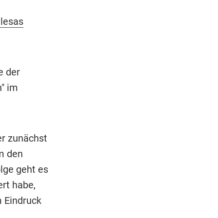
alesas
e der
n" im
r zunächst
m den
lge geht es
ert habe,
 Eindruck