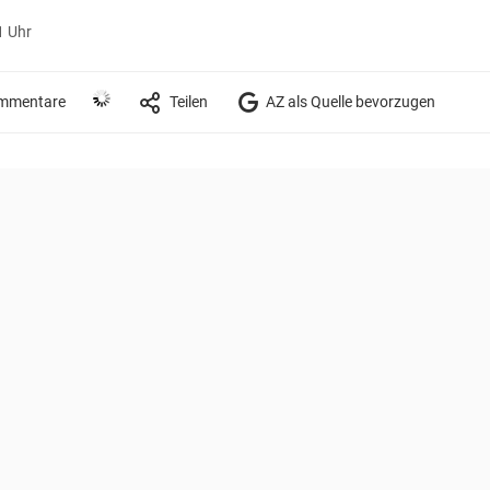
1 Uhr
mmentare
Teilen
AZ als Quelle bevorzugen