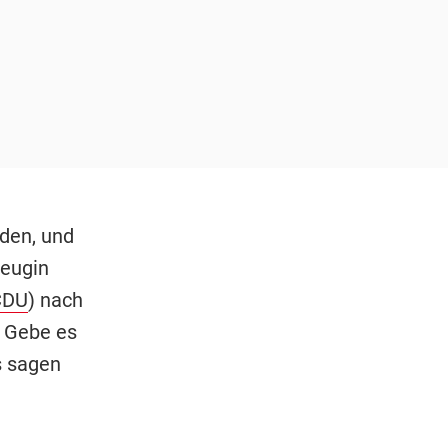
den, und
eugin
CDU
) nach
. Gebe es
s sagen