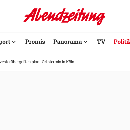
port
Promis
Panorama
TV
Politi
vesterübergriffen plant Ortstermin in Köln