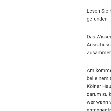
Lesen Sie 
gefunden
Das Wissen
Ausschussv
Zusammenha
Am kommen
bei einem 
Kölner Hau
darum zu k
wer wann w
entgegentr