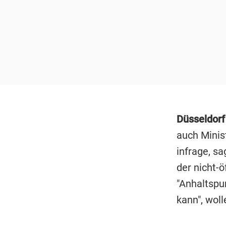
Düsseldor
auch Minis
infrage, s
der nicht-ö
"Anhaltspu
kann", wol