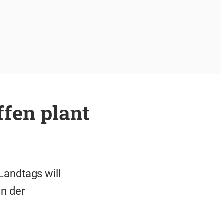
ffen plant
andtags will
in der