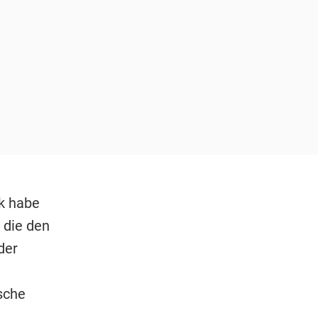
k habe
 die den
der
sche