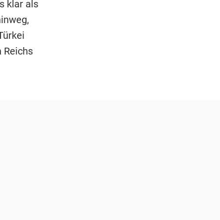
 klar als
hinweg,
Türkei
n Reichs