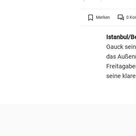
Merken
0
Ko
Istanbul/Be
Gauck sein
das Außenm
Freitagabe
seine klar