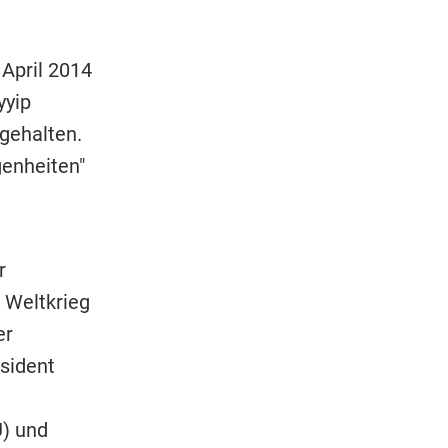
 April 2014
yyip
rgehalten.
genheiten"
r
 Weltkrieg
er
sident
U) und