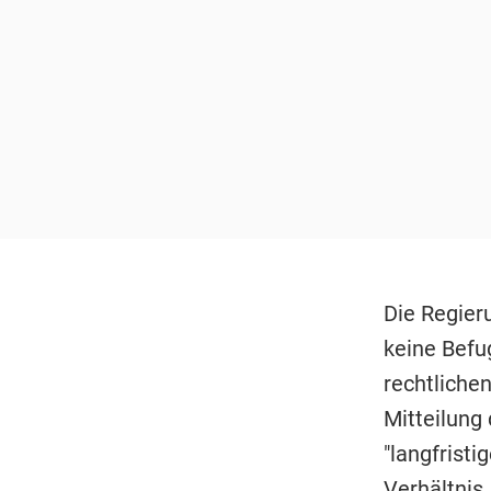
Die Regier
keine Befug
rechtlichen
Mitteilung
"langfrist
Verhältnis.