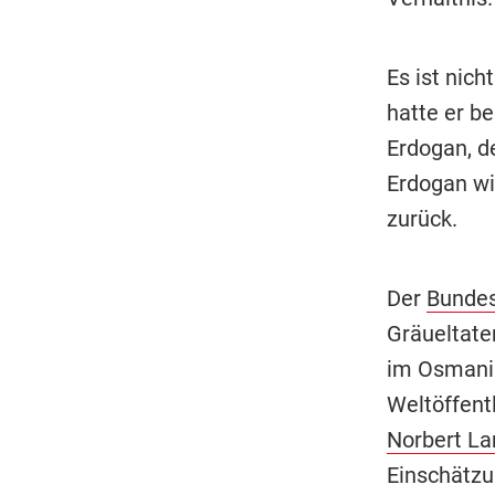
Es ist nich
hatte er b
Erdogan, d
Erdogan wi
zurück.
Der
Bunde
Gräueltate
im Osmanis
Weltöffent
Norbert L
Einschätzu