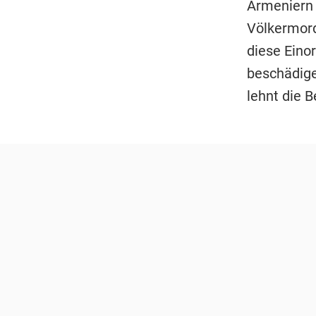
Armeniern 
Völkermord
diese Eino
beschädige
lehnt die 