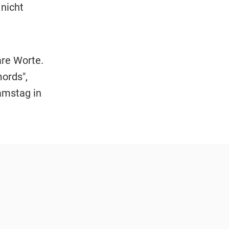
 nicht
re Worte.
ords",
amstag in