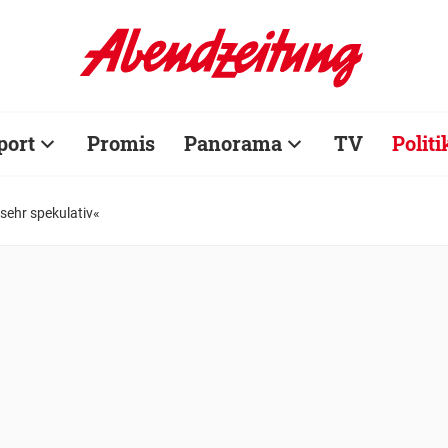
port
Promis
Panorama
TV
Politi
sehr spekulativ«