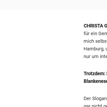
CHRISTA 
für ein Ge
mich selbs
Hamburg, u
nur um int
Trotzdem: 
Blankenes
Der Slogan 
gar nicht 