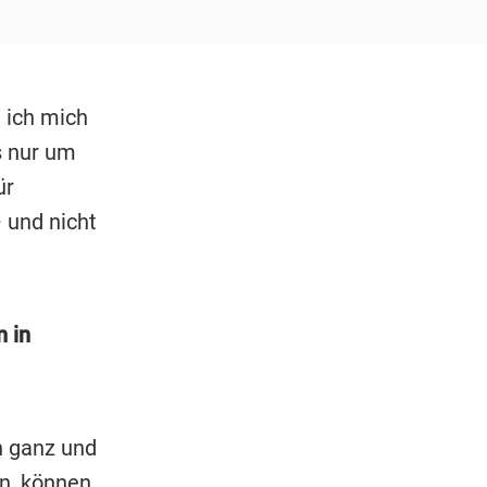
 ich mich
s nur um
ür
 und nicht
 in
ch ganz und
en, können