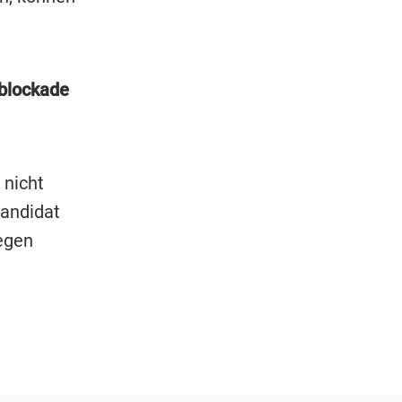
blockade
 nicht
kandidat
egen