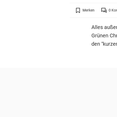
Merken
0
Ko
Alles auße
Grünen Chr
den "kurzen