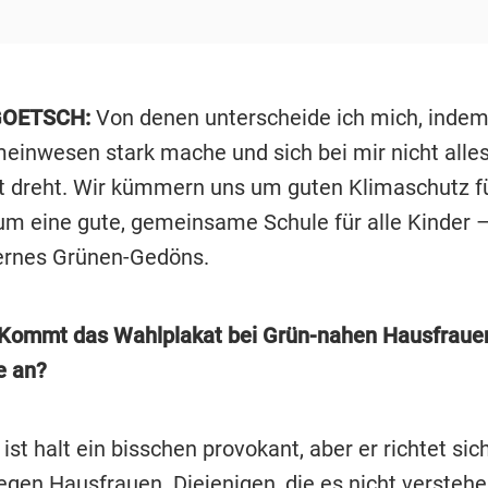
GOETSCH:
Von denen unterscheide ich mich, indem
meinwesen stark mache und sich bei mir nicht alle
t dreht. Wir kümmern uns um guten Klimaschutz f
m eine gute, gemeinsame Schule für alle Kinder –
ernes Grünen-Gedöns.
Kommt das Wahlplakat bei Grün-nahen Hausfrauen
e an?
ist halt ein bisschen provokant, aber er richtet si
gegen Hausfrauen. Diejenigen, die es nicht versteh