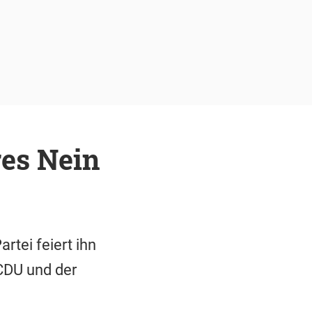
res Nein
rtei feiert ihn
CDU und der