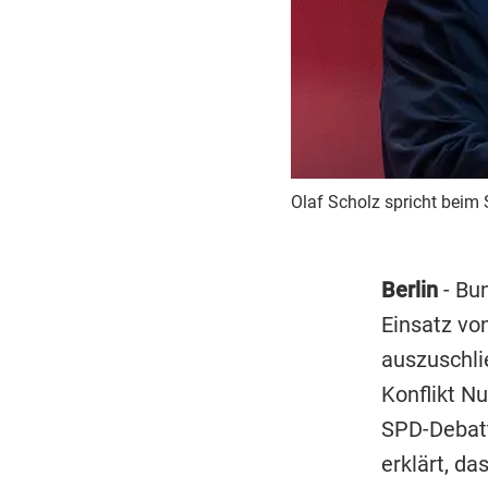
Olaf Scholz spricht beim
Berlin
- Bun
Einsatz vo
auszuschlie
Konflikt N
SPD-Debatte
erklärt, da