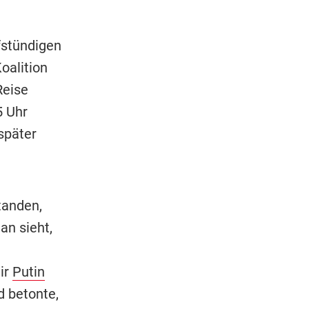
fstündigen
oalition
Reise
5 Uhr
später
tanden,
an sieht,
ir
Putin
d betonte,