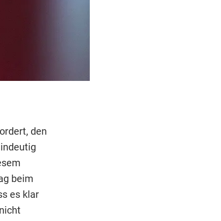
ordert, den
indeutig
iesem
tag beim
s es klar
nicht