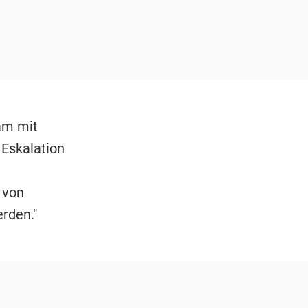
am mit
 Eskalation
 von
rden."