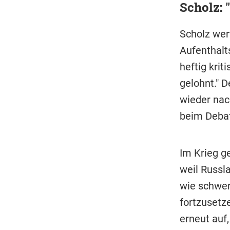
Scholz: 
Scholz wer
Aufenthalts
heftig krit
gelohnt." 
wieder nac
beim Debat
Im Krieg ge
weil Russl
wie schwer
fortzusetz
erneut auf