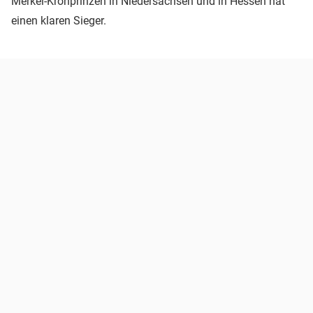
Merkel-Kronprinzen in Niedersachsen und in Hessen hat
einen klaren Sieger.