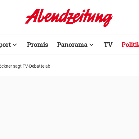
port
Promis
Panorama
TV
Politi
öckner sagt TV-Debatte ab