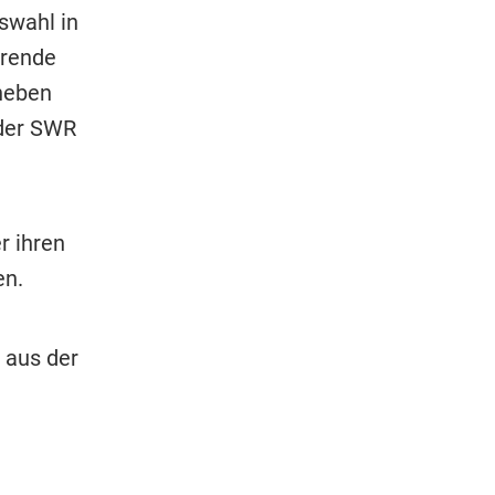
swahl in
erende
 neben
 der SWR
r ihren
en.
 aus der