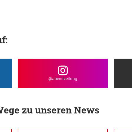
f:
@abendzeitung
 Wege zu unseren News