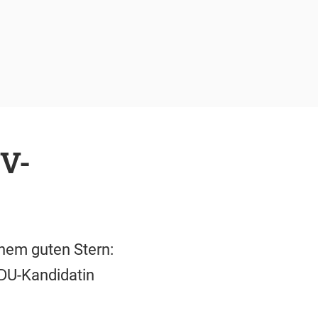
TV-
inem guten Stern:
DU-Kandidatin