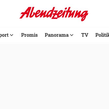
port
Promis
Panorama
TV
Politi