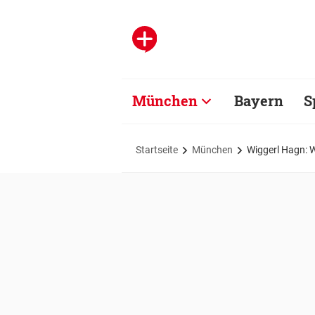
München
Bayern
S
Startseite
München
Wiggerl Hagn: W