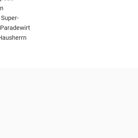
en
 Super-
 Paradewirt
 Hausherrn