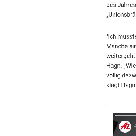
des Jahres
„Unionsbrä
"Ich musst
Manche sin
weitergeht.
Hagn. „Wie 
völlig daz
klagt Hagn