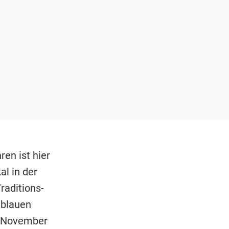
en ist hier
al in der
raditions-
 blauen
. November