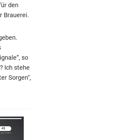
für den
 Brauerei.
geben.
s
gnale”, so
? Ich stehe
er Sorgen",
pringen