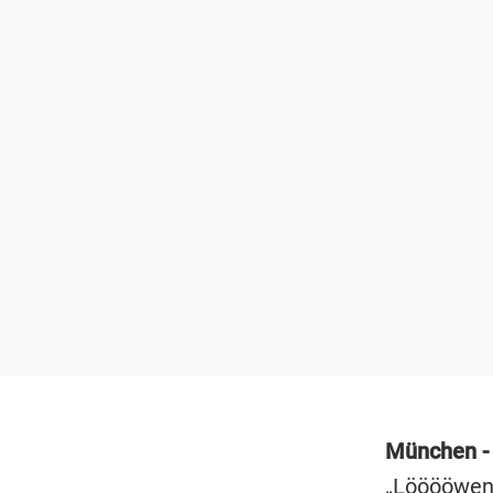
München 
„Lööööwenb