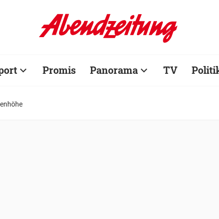
port
Promis
Panorama
TV
Politi
genhöhe