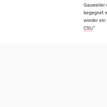
Gauweiler
begegnet wa
wieder ein 
CSU
.“