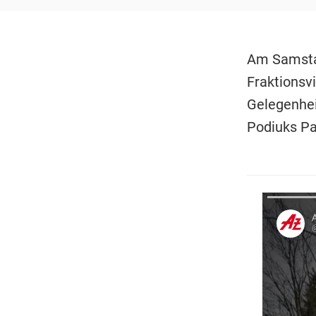
Am Samstag
Fraktionsv
Gelegenhei
Podiuks Par