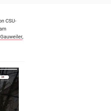
on CSU-
kam
 Gauweiler
,
pringen