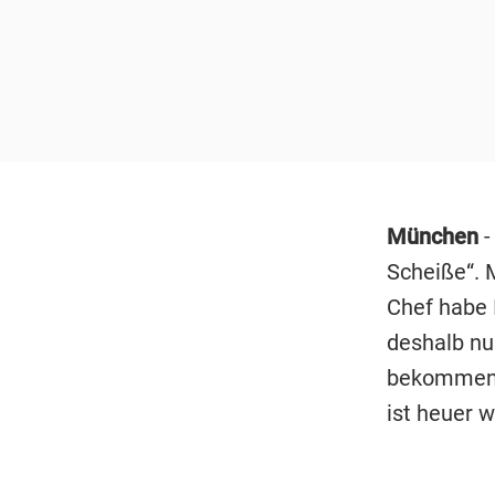
München
-
Scheiße“. 
Chef habe 
deshalb nur
bekommen s
ist heuer w