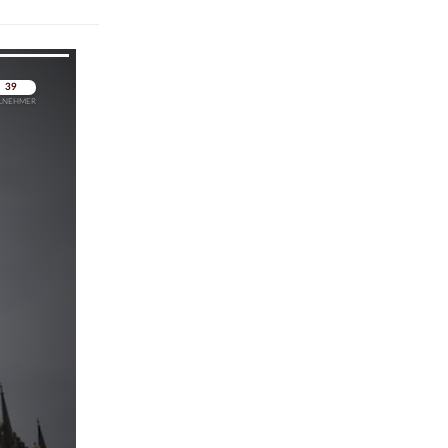
pringen
pringen