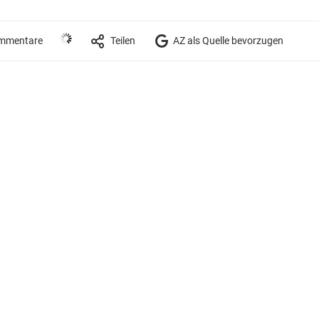
mmentare
Teilen
AZ als Quelle bevorzugen