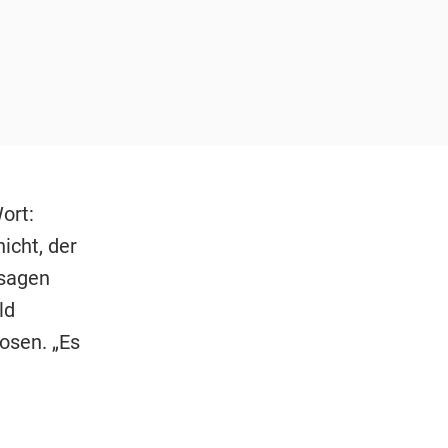
ort:
icht, der
sagen
ld
osen. „Es