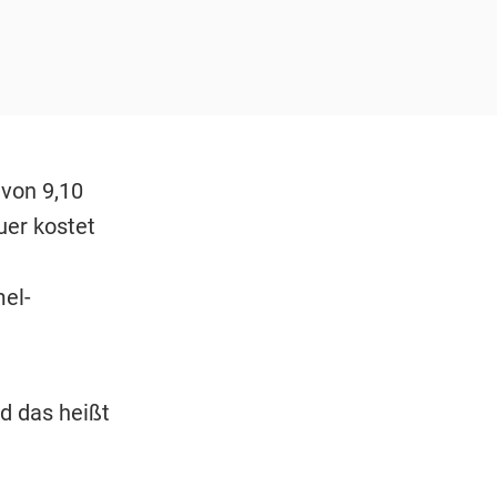
von 9,10
uer kostet
el-
d das heißt