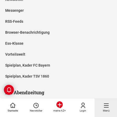
Messenger
RSS-Feeds
Browser-Benachrichtigung
Ess-Klasse
Vorteilswelt
Spielplan, Kader FC Bayern
Spielplan, Kader TSV 1860
Die Abendzeitung
Autoren und Autorinnen
Mediadaten
Startseite
Newsticker
Login
Menü
meine AZ+
Karriere / Jobs
AZ-Shop