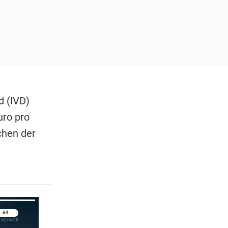
d (IVD)
uro pro
chen der
pringen