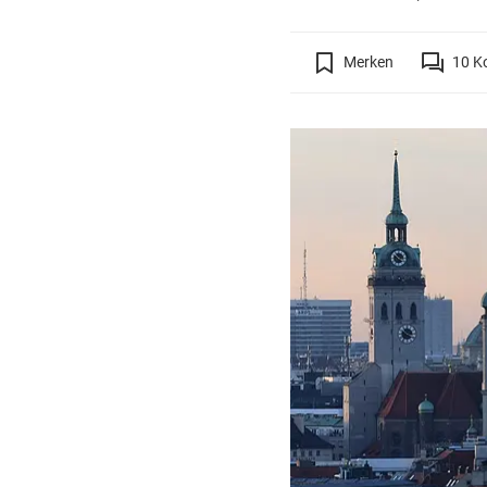
Merken
10
K