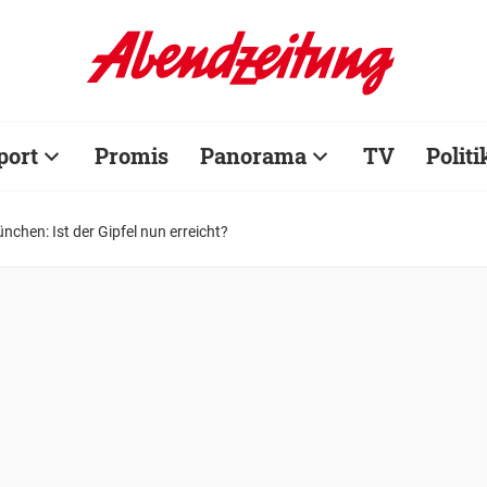
port
Promis
Panorama
TV
Politi
nchen: Ist der Gipfel nun erreicht?