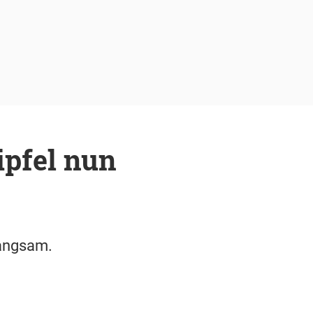
ipfel nun
langsam.