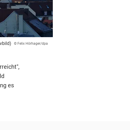
vbild)
© Felix Hörhager/dpa
reicht",
ld
ing es