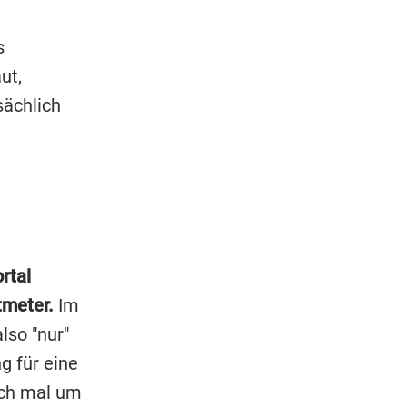
s
ut,
sächlich
rtal
tmeter.
Im
lso "nur"
g für eine
uch mal um