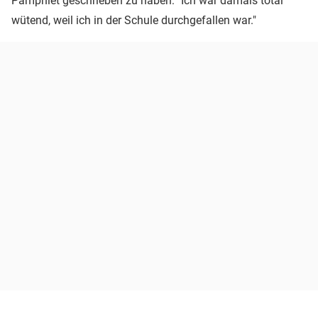
Pamphlet geschrieben zu haben: "Ich war damals total
wütend, weil ich in der Schule durchgefallen war."