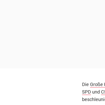
Die
Große 
SPD
und
C
beschleuni