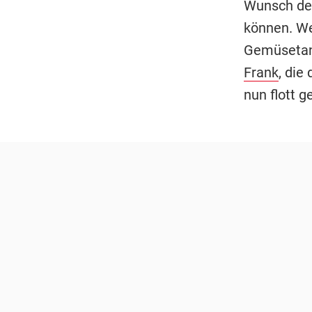
Wunsch der
können. We
Gemüsetand
Frank
, die
nun flott g