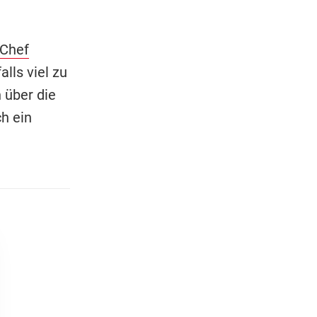
Chef
lls viel zu
 über die
h ein
pringen