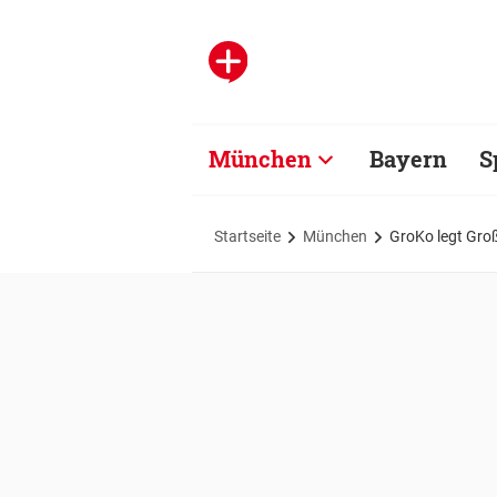
München
Bayern
S
Startseite
München
GroKo legt Gro