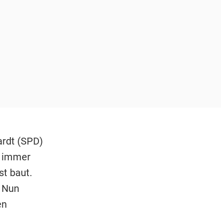
rdt (SPD)
e immer
st baut.
. Nun
en