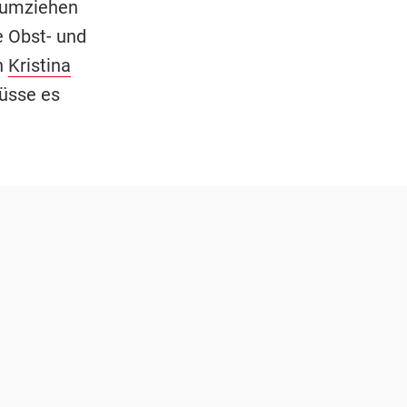
e umziehen
 Obst- und
n
Kristina
üsse es