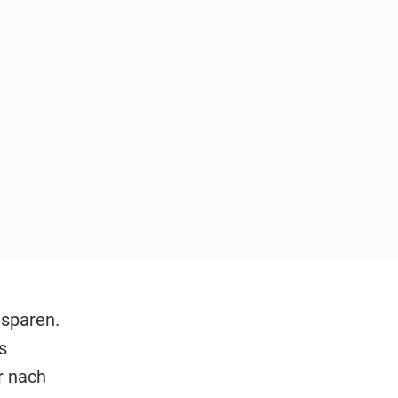
 sparen.
s
r nach