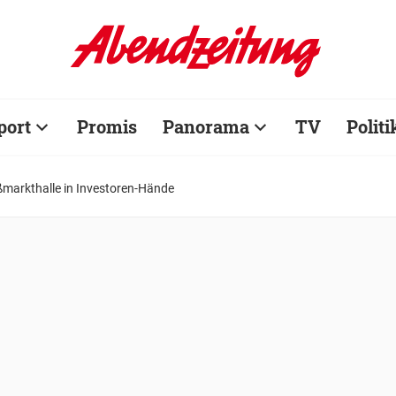
port
Promis
Panorama
TV
Politi
ßmarkthalle in Investoren-Hände