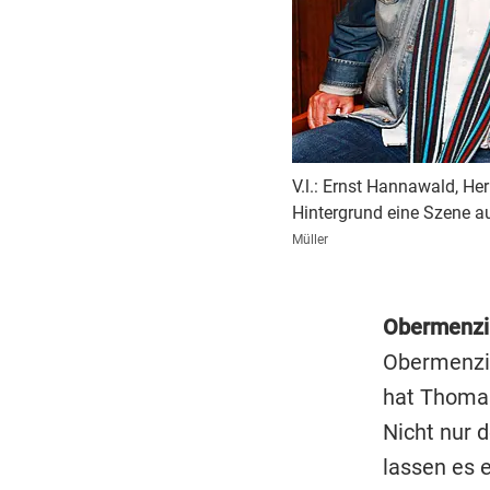
V.l.: Ernst Hannawald, He
Hintergrund eine Szene au
Müller
Obermenzi
Obermenzin
hat Thomas
Nicht nur 
lassen es 