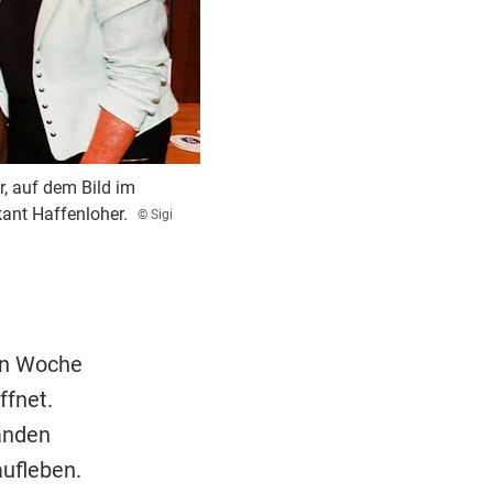
, auf dem Bild im
ant Haffenloher.
© Sigi
ten Woche
ffnet.
änden
aufleben.