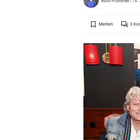
Ruth Frömmer
|
18. 
Merken
3
Ko