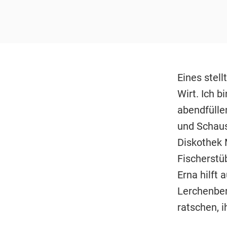
Eines stell
Wirt. Ich b
abendfülle
und Schaus
Diskothek 
Fischerstüb
Erna hilft 
Lerchenber
ratschen, 