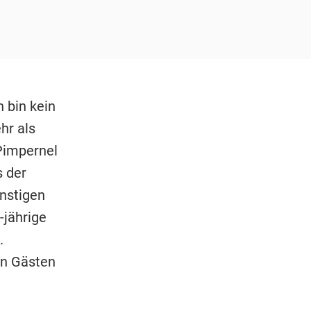
 bin kein
hr als
 Pimpernel
s der
instigen
-jährige
.
en Gästen