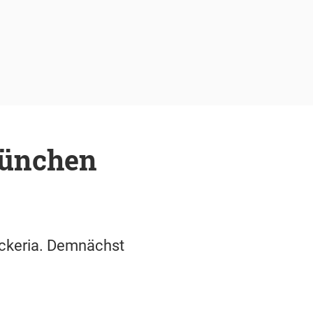
München
ickeria. Demnächst