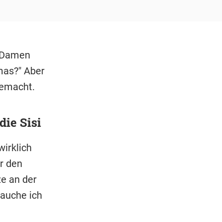
e Damen
mas?" Aber
gemacht.
ie Sisi
irklich
r den
e an der
rauche ich