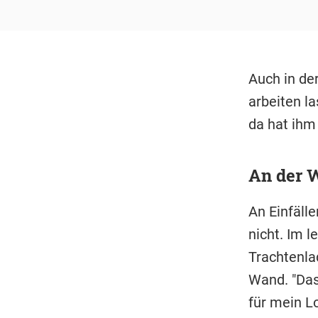
Auch in de
arbeiten l
da hat ihm
An der W
An Einfäll
nicht. Im l
Trachtenla
Wand. "Das
für mein Lo