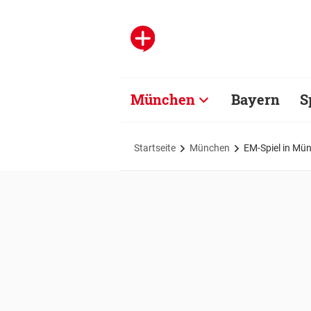
München
Bayern
S
Startseite
München
EM-Spiel in Mü