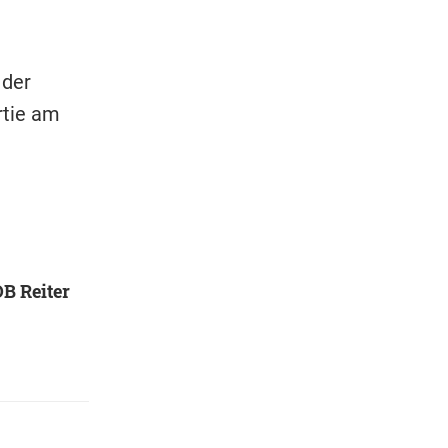
 der
rtie am
B Reiter