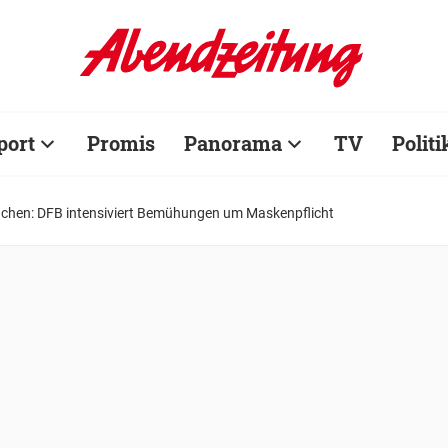
port
Promis
Panorama
TV
Politi
nchen: DFB intensiviert Bemühungen um Maskenpflicht