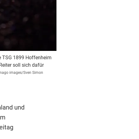
die TSG 1899 Hoffenheim
iter soll sich dafür
mago images/Sven Simon
hland und
im
eitag