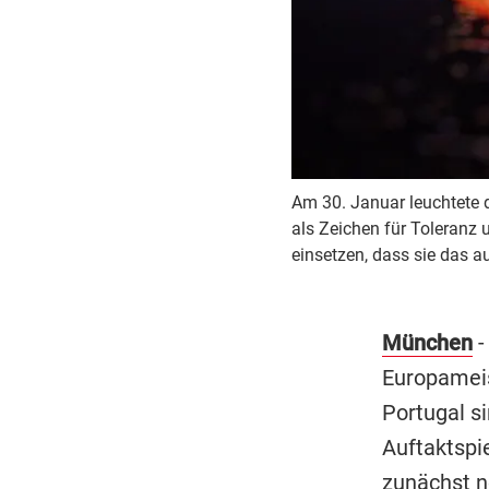
Am 30. Januar leuchtete 
als Zeichen für Toleranz 
einsetzen, dass sie das a
München
-
Europameis
Portugal s
Auftaktspi
zunächst n