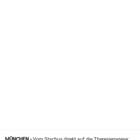
MÜNCHEN -
Vom
Stachus
direkt auf die Theresienwiese: