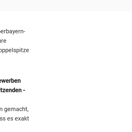
berbayern-
hre
Doppelspitze
bewerben
itzenden -
n gemacht,
ss es exakt