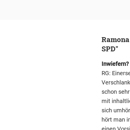
Ramona G
SPD"
Inwiefern?
RG: Einers
Verschlank
schon sehr 
mit inhalt
sich umhör
hört man in
einen Vors