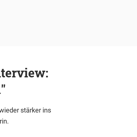
nterview:
"
ieder stärker ins
in.