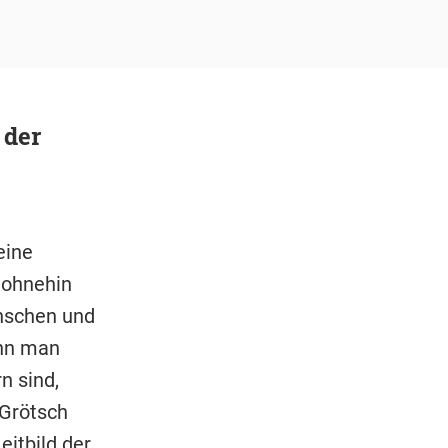
 der
eine
 ohnehin
enschen und
enn man
n sind,
i Grötsch
itbild der