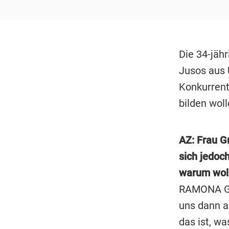
Die 34-jähr
Jusos aus U
Konkurrent
bilden woll
AZ: Frau G
sich jedoc
warum woll
RAMONA GR
uns dann a
das ist, w