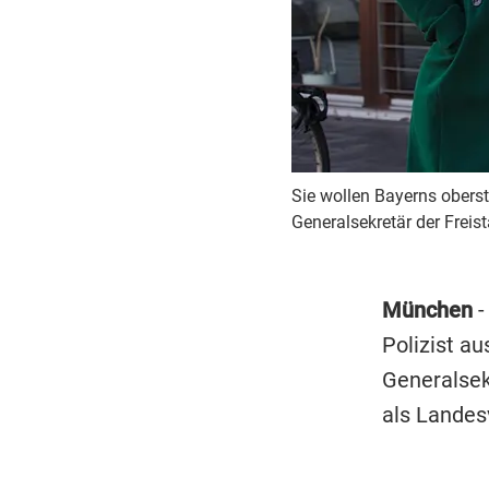
Sie wollen Bayerns obers
Generalsekretär der Freis
München
-
Polizist au
Generalsek
als Landes