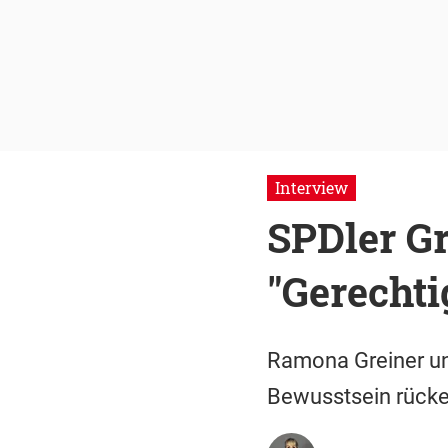
Interview
SPDler Gr
"Gerechti
Ramona Greiner und
Bewusstsein rücken