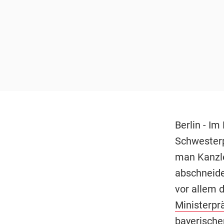
Berlin - I
Schwesterpa
man Kanzle
abschneide
vor allem d
Ministerpr
bayerische