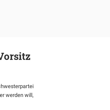
orsitz
chwesterpartei
er werden will,