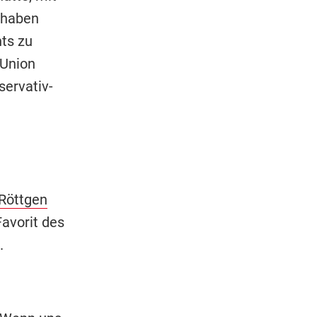
 haben
hts zu
 Union
servativ-
Röttgen
Favorit des
.