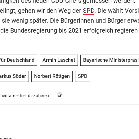
ähigkeit des neuen CDU-Chefs gemessen werden. 
gelingt, gehen wir den Weg der
SPD
. Die wählt Vors
 sie wenig später. Die Bürgerinnen und Bürger erwa
die Bundesregierung bis 2021 erfolgreich regieren 
 für Deutschland
Armin Laschet
Bayerische Ministerpräs
rkus Söder
Norbert Röttgen
SPD
entare –
hier diskutieren