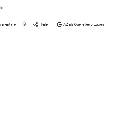
hr
mmentare
Teilen
AZ als Quelle bevorzugen