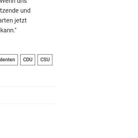
"Wenn uns
itzende und
rten jetzt
kann."
identen
CDU
CSU