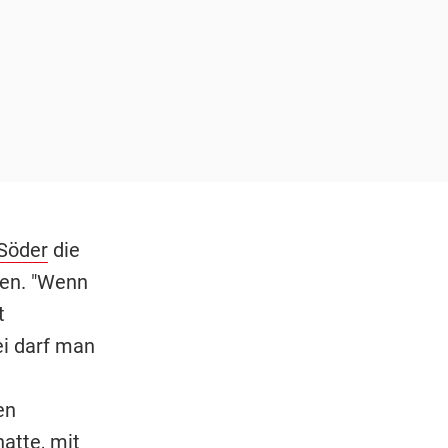
Söder
die
ren. "Wenn
t
ei darf man
en
atte, mit