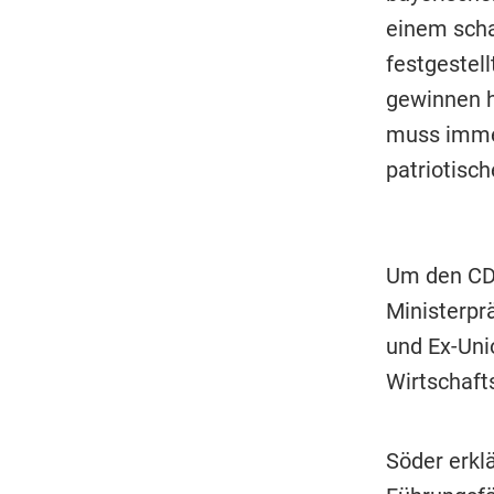
einem scha
festgestell
gewinnen ho
muss immer 
patriotisc
Um den CDU
Ministerpr
und Ex-Unio
Wirtschafts
Söder erklä