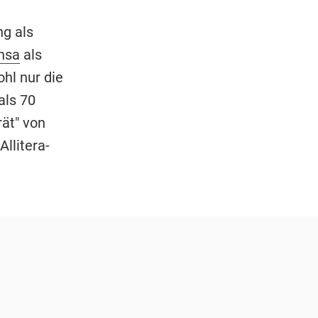
ng als
nsa
als
hl nur die
als 70
rät" von
llitera-