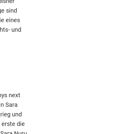
bisher
ge sind
ie eines
hts- und
n
nys next
in Sara
krieg und
erste die
. Sara Nuru