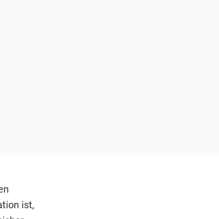
en
ion ist,