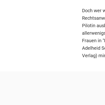
Doch wer w
Rechtsanwä
Pilotin au
allerwenig
Frauen in "
Adelheid S
Verlag) mi