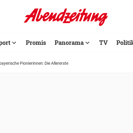
port
Promis
Panorama
TV
Politi
ayerische Pionierinnen: Die Allererste