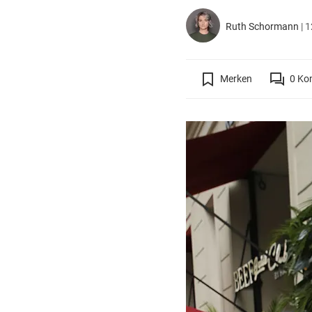
Ruth Schormann
|
1
Merken
0
Ko