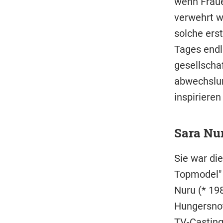
wenn Fraue
verwehrt wa
solche ers
Tages endl
gesellscha
abwechslun
inspirieren
Sara Nu
Sie war di
Topmodel" 
Nuru (* 198
Hungersnot
TV-Castin