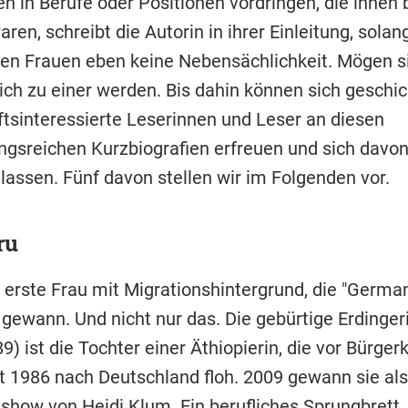
n in Berufe oder Positionen vordringen, die ihnen 
ren, schreibt die Autorin in ihrer Einleitung, solan
ten Frauen eben keine Nebensächlichkeit. Mögen s
ich zu einer werden. Bis dahin können sich geschic
ftsinteressierte Leserinnen und Leser an diesen
gsreichen Kurzbiografien erfreuen und sich davo
 lassen. Fünf davon stellen wir im Folgenden vor.
ru
e erste Frau mit Migrationshintergrund, die "Germa
gewann. Und nicht nur das. Die gebürtige Erdinger
9) ist die Tochter einer Äthiopierin, die vor Bürger
 1986 nach Deutschland floh. 2009 gewann sie als 
gshow von
Heidi Klum
. Ein berufliches Sprungbrett