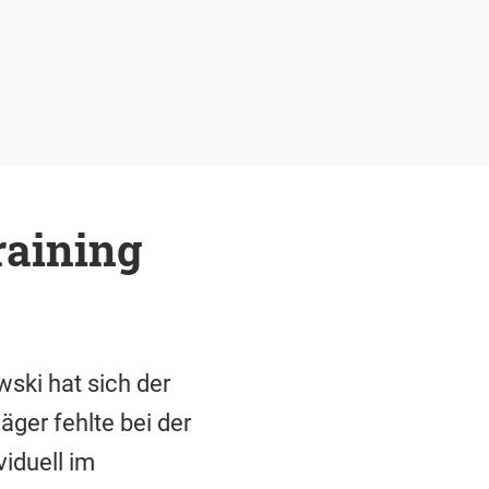
raining
ski hat sich der
ger fehlte bei der
iduell im