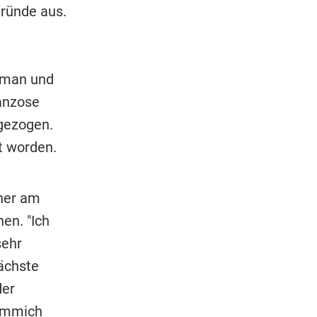
Gründe aus.
oman und
anzose
gezogen.
t worden.
ner am
en. "Ich
sehr
nächste
der
immich