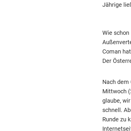
Jährige li
Wie schon 
Außenverte
Coman hatt
Der Österr
Nach dem 0
Mittwoch (
glaube, wi
schnell. Ab
Runde zu k
Internetse