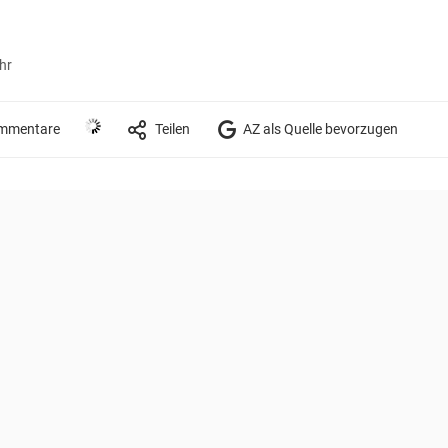
hr
mmentare
Teilen
AZ als Quelle bevorzugen