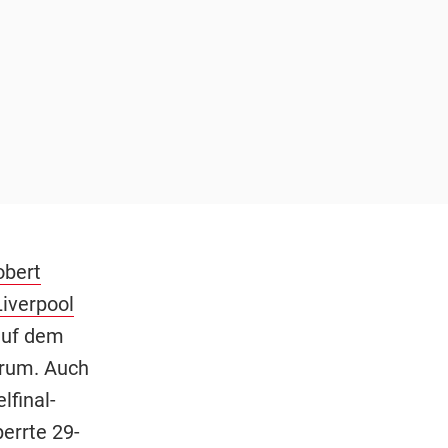
obert
iverpool
auf dem
trum. Auch
lfinal-
errte 29-