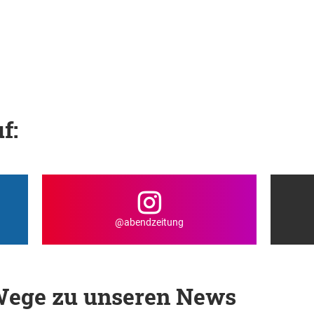
f:
@abendzeitung
 Wege zu unseren News