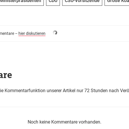
Ministerpräsidenten
CDU
CSU-Vorsitzende
Große Koal
entare –
hier diskutieren
are
die Kommentarfunktion unserer Artikel nur 72 Stunden nach Verö
Noch keine Kommentare vorhanden.