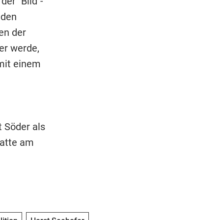
er "Bild"-
iden
en der
er werde,
mit einem
 Söder als
hatte am