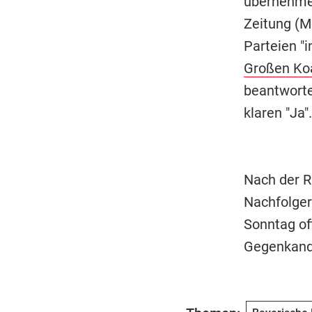
übernehme,
Zeitung (Mo
Parteien "i
Großen Koa
beantworte
klaren "Ja".
Nach der R
Nachfolger
Sonntag of
Gegenkandi