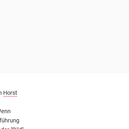
on
Horst
 Wenn
führung