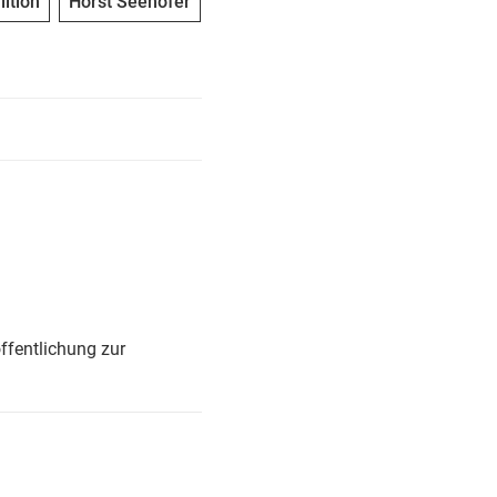
ition
Horst Seehofer
ffentlichung zur